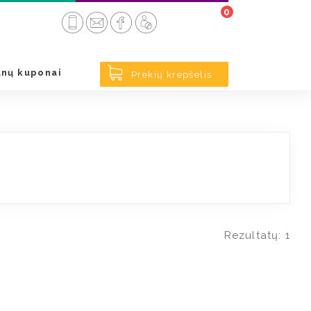
0
< Atgal
nų kuponai
Prekių krepšelis
Rezultatų: 1