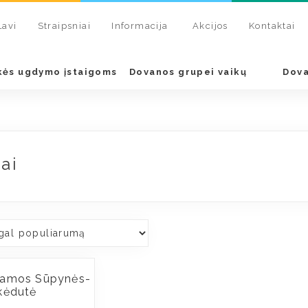
Lavi
Straipsniai
Informacija
Akcijos
Kontaktai
kės ugdymo įstaigoms
Dovanos grupei vaikų
Dova
ai