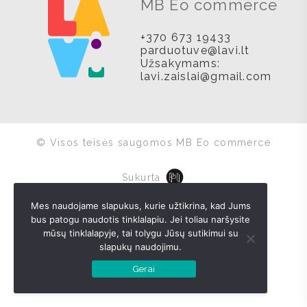
MB Eo commerce
+370 673 19433
parduotuve@lavi.lt
Užsakymams:
lavi.zaislai@gmail.com
© Visos teisės saugomos MB Eo commerce
Sukurta
Mes naudojame slapukus, kurie užtikrina, kad Jums
bus patogu naudotis tinklalapiu. Jei toliau naršysite
mūsų tinklalapyje, tai tolygu Jūsų sutikimui su
slapukų naudojimu.
Gerai