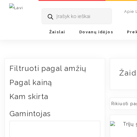
Pradžia
/
Dovanų idėjos
/ Žaidžiame šokius
Products
Apie 
search
Žaislai
Dovanų idėjos
Pre
Filtruoti pagal amžių
Žaid
Pagal kainą
Kam skirta
Gamintojas