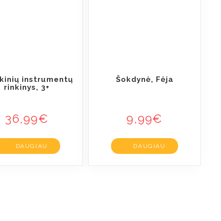
kinių instrumentų
Šokdynė, Fėja
rinkinys, 3+
36,99
€
9,99
€
DAUGIAU
DAUGIAU