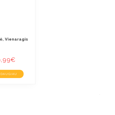
ė, Vienaragis
9,99
€
DAUGIAU