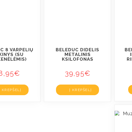
C 8 VARPELIŲ
BELEDUC DIDELIS
BE
KINYS (SU
METALINIS
ENĖLĖMIS)
KSILOFONAS
RI
8,95
€
39,95
€
Į KREPŠELĮ
Į KREPŠELĮ