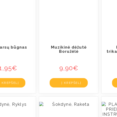
garsų būgnas
Muzikinė dėžutė
Boružėlė
trik
1,95
€
9,90
€
Į KREPŠELĮ
Į KREPŠELĮ