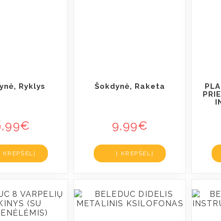
ynė, Ryklys
Šokdynė, Raketa
PLA
PRI
I
9,99
€
9,99
€
Į KREPŠELĮ
Į KREPŠELĮ