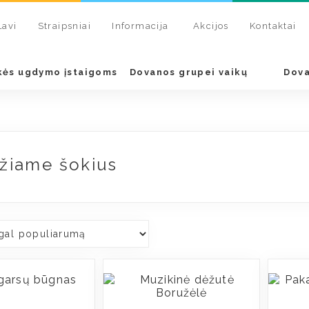
Lavi
Straipsniai
Informacija
Akcijos
Kontaktai
kės ugdymo įstaigoms
Dovanos grupei vaikų
Dova
žiame šokius