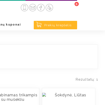
0
< Atgal
nų kuponai
Prekių krepšelis
Rezultatų: 1