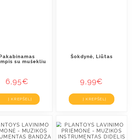
Pakabinamas
Šokdynė, Liūtas
ampis su mušekliu
6,95
€
9,99
€
Į KREPŠELĮ
Į KREPŠELĮ