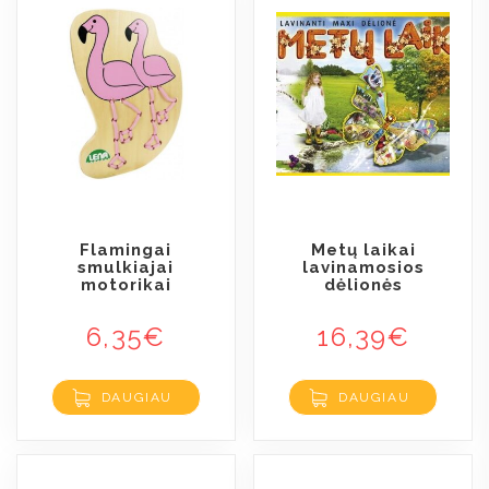
Flamingai
Metų laikai
smulkiajai
lavinamosios
motorikai
dėlionės
6,35
€
16,39
€
DAUGIAU
DAUGIAU