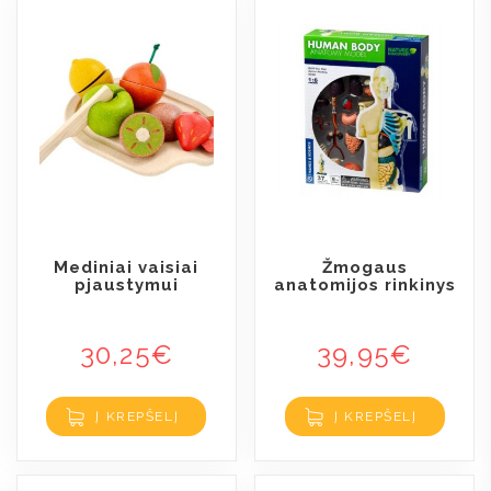
Mediniai vaisiai
Žmogaus
pjaustymui
anatomijos rinkinys
30,25
€
39,95
€
Į KREPŠELĮ
Į KREPŠELĮ