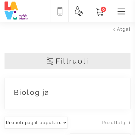
Pradžia
/
Žaislai pagal sritis
/
Mokslai
vaikams
/ Biologija
0
< Atgal
Filtruoti
Biologija
Rezultatų: 1