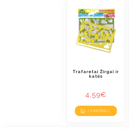
Trafaretai Žirgai ir
katės
4,59
€
Į KREPŠELĮ