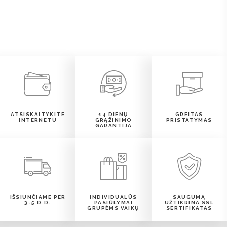
ATSISKAITYKITE
14 DIENŲ
GREITAS
INTERNETU
GRĄŽINIMO
PRISTATYMAS
GARANTIJA
IŠSIUNČIAME PER
INDIVIDUALŪS
SAUGUMĄ
3-5 D.D.
PASIŪLYMAI
UŽTIKRINA SSL
GRUPĖMS VAIKŲ
SERTIFIKATAS