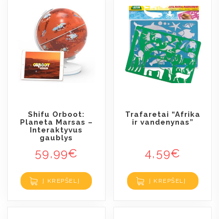
Shifu Orboot:
Trafaretai “Afrika
Planeta Marsas –
ir vandenynas”
Interaktyvus
gaublys
59,99
€
4,59
€
Į KREPŠELĮ
Į KREPŠELĮ