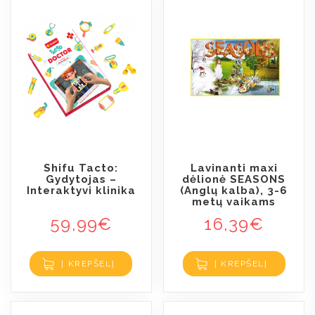
Shifu Tacto:
Lavinanti maxi
Gydytojas –
dėlionė SEASONS
Interaktyvi klinika
(Anglų kalba), 3-6
metų vaikams
59,99
€
16,39
€
Į KREPŠELĮ
Į KREPŠELĮ