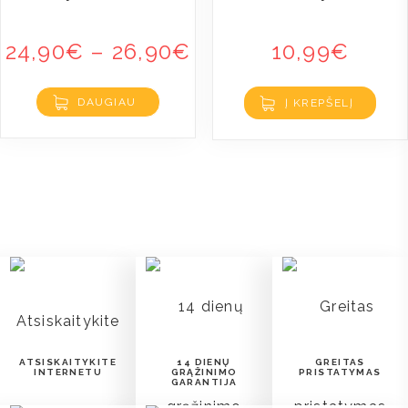
24,90
€
–
26,90
€
10,99
€
DAUGIAU
Į KREPŠELĮ
ATSISKAITYKITE
14 DIENŲ
GREITAS
INTERNETU
GRĄŽINIMO
PRISTATYMAS
GARANTIJA