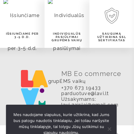
IŠSIUNČIAME PER
INDIVIDUALŪS
SAUGUMĄ
3-5 D.D.
PASIŪLYMAI
UŽTIKRINA SSL
GRUPĖMS VAIKŲ
SERTIFIKATAS
MB Eo commerce
+370 673 19433
parduotuve@lavi.lt
Užsakymams:
lavi.zaislai@gmail.com
Mes naudojame slapukus, kurie užtikrina, kad Jums
bus patogu naudotis tinklalapiu. Jei toliau naršysite
mūsų tinklalapyje, tai tolygu Jūsų sutikimui su
slapukų naudojimu.
© Visos teisės saugomos MB Eo commerce