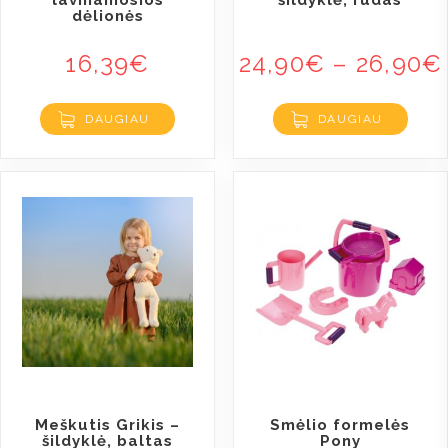
dėlionės
16,39
€
24,90
€
–
26,90
€
DAUGIAU
DAUGIAU
Meškutis Grikis –
Smėlio formelės
šildyklė, baltas
Pony