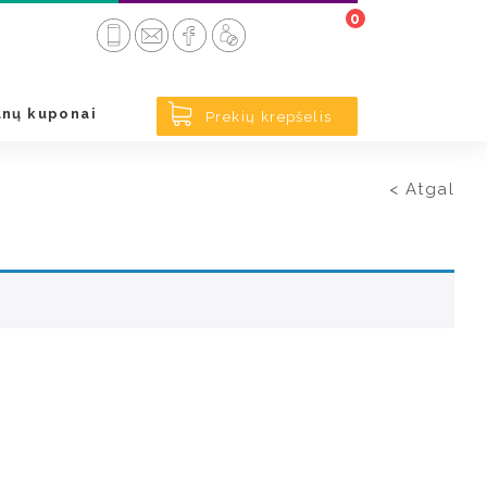
0
nų kuponai
Prekių krepšelis
< Atgal