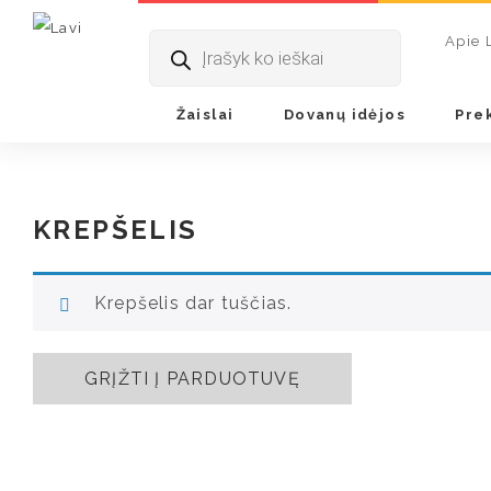
Products
Apie 
search
Žaislai
Dovanų idėjos
Pre
KREPŠELIS
Krepšelis dar tuščias.
GRĮŽTI Į PARDUOTUVĘ