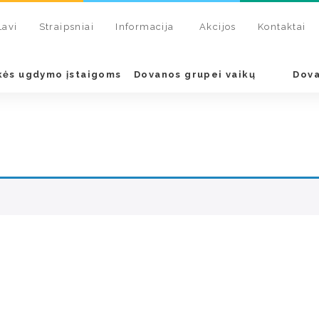
Lavi
Straipsniai
Informacija
Akcijos
Kontaktai
kės ugdymo įstaigoms
Dovanos grupei vaikų
Dova