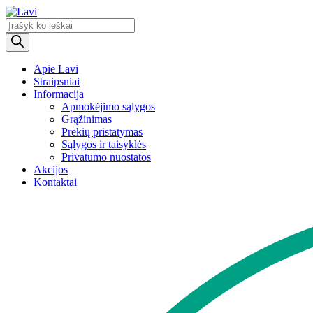
Products
search
Apie Lavi
Straipsniai
Informacija
Apmokėjimo sąlygos
Grąžinimas
Prekių pristatymas
Sąlygos ir taisyklės
Privatumo nuostatos
Akcijos
Kontaktai