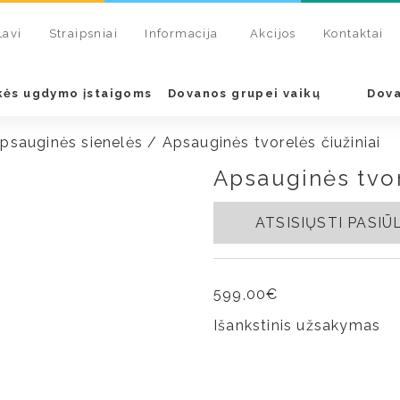
Lavi
Straipsniai
Informacija
Akcijos
Kontaktai
kės ugdymo įstaigoms
Dovanos grupei vaikų
Dova
apsauginės sienelės
/ Apsauginės tvorelės čiužiniai
Apsauginės tvor
ATSISIŲSTI PASI
599,00
€
Išankstinis užsakymas