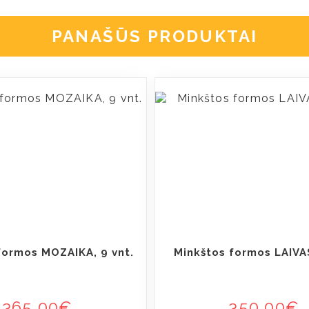
PANAŠŪS PRODUKTAI
formos MOZAIKA, 9 vnt.
Minkštos formos LAIVAS
365,00
€
350,00
€