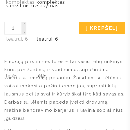
Išankstinis užsakymas
Kiekis
Į KREPŠELĮ
Emocijų pirštininės lėlės – tai šešių lėlių rinkinys,
kuris per žaidimą ir vaidinimus supažindina
vaikus su emocijų pasauliu. Žaisdami su lėlėmis
vaikai mokosi atpažinti emocijas, suprasti kitų
jausmus bei laisvai ir kūrybiškai išreikšti savąsias.
Darbas su lėlėmis padeda įveikti drovumą,
mažina bendravimo barjerus ir lavina socialinius
įgūdžius.