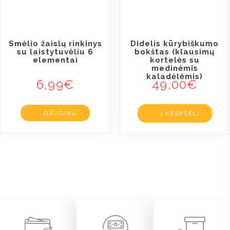
Smėlio žaislų rinkinys
Didelis kūrybiškumo
su laistytuvėliu 6
bokštas (klausimų
elementai
kortelės su
medinėmis
kaladėlėmis)
6,99
€
49,00
€
DAUGIAU
Į KREPŠELĮ