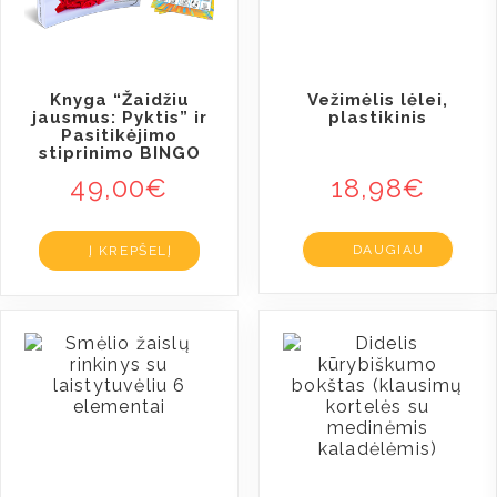
Knyga “Žaidžiu
Vežimėlis lėlei,
jausmus: Pyktis” ir
plastikinis
Pasitikėjimo
stiprinimo BINGO
49,00
€
18,98
€
DAUGIAU
Į KREPŠELĮ