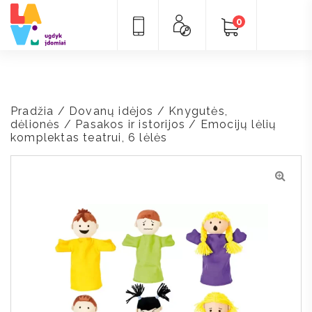
0
Pradžia
/
Dovanų idėjos
/
Knygutės,
dėlionės
/
Pasakos ir istorijos
/ Emocijų lėlių
komplektas teatrui, 6 lėlės
🔍