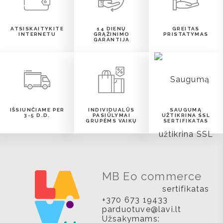
ATSISKAITYKITE
14 DIENŲ
GREITAS
INTERNETU
GRĄŽINIMO
PRISTATYMAS
GARANTIJA
IŠSIUNČIAME PER
INDIVIDUALŪS
SAUGUMĄ
3-5 D.D.
PASIŪLYMAI
UŽTIKRINA SSL
GRUPĖMS VAIKŲ
SERTIFIKATAS
MB Eo commerce
+370 673 19433
parduotuve@lavi.lt
Užsakymams: