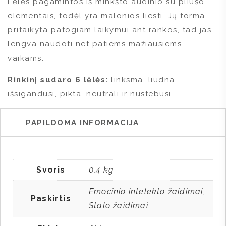
Lėlės pagamintos iš minkšto audinio su pliušo
elementais, todėl yra malonios liesti. Jų forma
pritaikyta patogiam laikymui ant rankos, tad jas
lengva naudoti net patiems mažiausiems
vaikams.
Rinkinį sudaro 6 lėlės:
linksma, liūdna,
išsigandusi, pikta, neutrali ir nustebusi.
PAPILDOMA INFORMACIJA
Svoris
0,4 kg
Emocinio intelekto žaidimai
,
Paskirtis
Stalo žaidimai