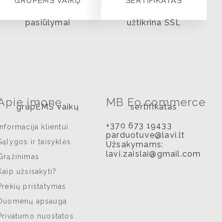
GRUPĖMS VAIKŲ
SERTIFIKATAS
Apie įmonę
MB Eo commerce
+370 673 19433
Informacija klientui
parduotuve@lavi.lt
Sąlygos ir taisyklės
Užsakymams:
lavi.zaislai@gmail.com
Grąžinimas
Kaip užsisakyti?
Prekių pristatymas
Duomenų apsauga
Privatumo nuostatos