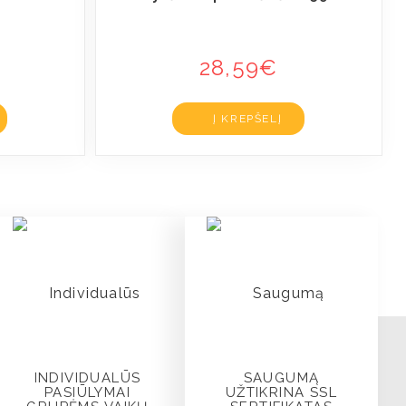
28,59
€
Į KREPŠELĮ
INDIVIDUALŪS
SAUGUMĄ
PASIŪLYMAI
UŽTIKRINA SSL