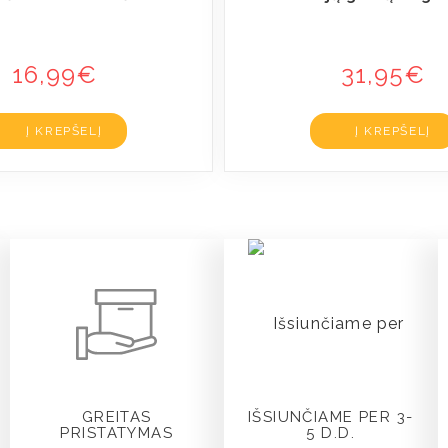
16,99
€
31,95
€
Į KREPŠELĮ
Į KREPŠELĮ
GREITAS
IŠSIUNČIAME PER 3-
PRISTATYMAS
5 D.D.