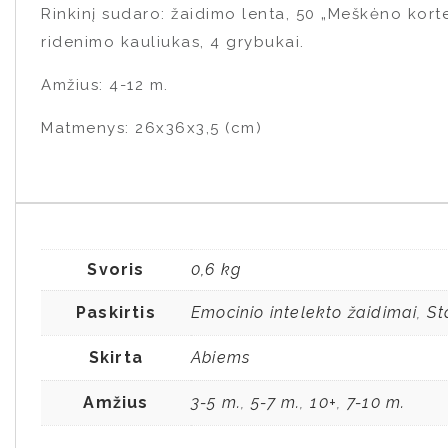
Rinkinį sudaro: žaidimo lenta, 50 „Meškėno kortel
ridenimo kauliukas, 4 grybukai.
Amžius: 4-12 m.
Matmenys: 26x36x3,5 (cm)
Svoris
0,6 kg
Paskirtis
Emocinio intelekto žaidimai
St
,
Skirta
Abiems
Amžius
3-5 m.
5-7 m.
10+
7-10 m.
,
,
,