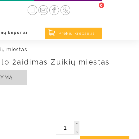
0
nų kuponai
Prekių krepšelis
kių miestas
alo žaidimas Zuikių miestas
ŪLYMĄ
Kiekis