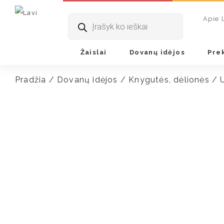
Products
Apie 
search
Žaislai
Dovanų idėjos
Pre
Pradžia
/
Dovanų idėjos
/
Knygutės, dėlionės
/