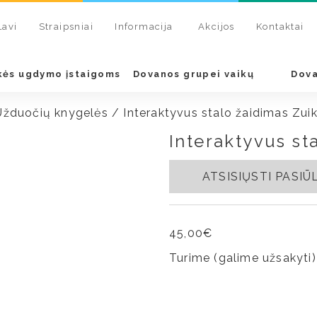
Lavi
Straipsniai
Informacija
Akcijos
Kontaktai
kės ugdymo įstaigoms
Dovanos grupei vaikų
Dova
Užduočių knygelės
/ Interaktyvus stalo žaidimas Zui
Interaktyvus st
ATSISIŲSTI PASI
45,00
€
Turime (galime užsakyti)