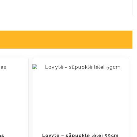
as
Lovytė – sūpuoklė lėlei 59cm