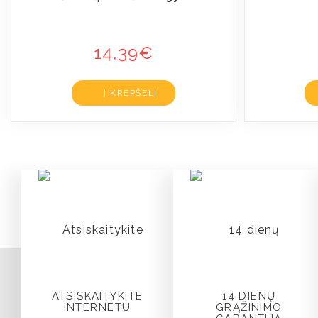
14,39
€
Į KREPŠELĮ
ATSISKAITYKITE
14 DIENŲ
INTERNETU
GRĄŽINIMO