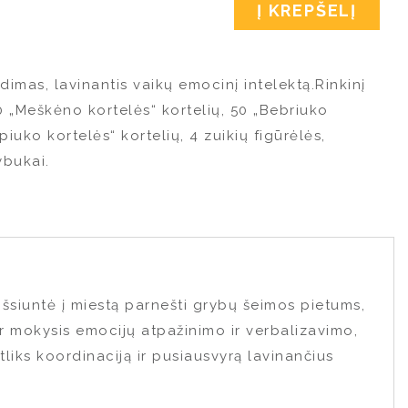
Į KREPŠELĮ
idimas, lavinantis vaikų emocinį intelektą.Rinkinį
0 „Meškėno kortelės“ kortelių, 50 „Bebriuko
piuko kortelės“ kortelių, 4 zuikių figūrėlės,
ybukai.
 išsiuntė į miestą parnešti grybų šeimos pietums,
r mokysis emocijų atpažinimo ir verbalizavimo,
iks koordinaciją ir pusiausvyrą lavinančius