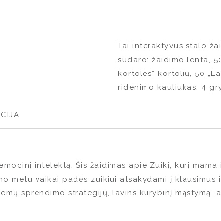
Tai interaktyvus stalo ža
sudaro: žaidimo lenta, 5
kortelės“ kortelių, 50 „La
ridenimo kauliukas, 4 gr
CIJA
 emocinį intelektą. Šis žaidimas apie Zuikį, kurį mama
mo metu vaikai padės zuikiui atsakydami į klausimus i
mų sprendimo strategijų, lavins kūrybinį mąstymą, atl