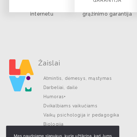
GARANTIJA
Žaislai
Atmintis, dėmesys, mąstymas
Darbeliai, dailė
Humoras+
Dvikalbiams vaikučiams
Vaikų psichologija ir pedagogika
Biologija
Muzika ir ritmas
Mes naudojame slapukus, kurie užtikrina, kad Jums