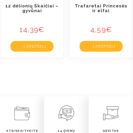
12 dėlionių Skaičiai –
Trafaretai Princesės
gyvūnai
ir elfai
14,39
€
4,59
€
Į KREPŠELĮ
Į KREPŠELĮ
ATSISKAITYKITE
14 DIENŲ
GREITAS