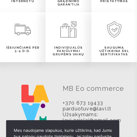
INTERNETU
GRĄŽINIMO
PRISTATYMAS
GARANTIJA
IŠSIUNČIAME PER
INDIVIDUALŪS
SAUGUMĄ
3-5 D.D.
PASIŪLYMAI
UŽTIKRINA SSL
GRUPĖMS VAIKŲ
SERTIFIKATAS
MB Eo commerce
+370 673 19433
parduotuve@lavi.lt
Užsakymams:
lavi.zaislai@gmail.com
Mes naudojame slapukus, kurie užtikrina, kad Jums
bus patogu naudotis tinklalapiu. Jei toliau naršysite