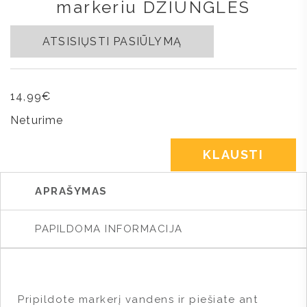
markeriu DŽIUNGLĖS
ATSISIŲSTI PASIŪLYMĄ
14,99
€
Neturime
KLAUSTI
APRAŠYMAS
PAPILDOMA INFORMACIJA
Pripildote markerį vandens ir piešiate ant