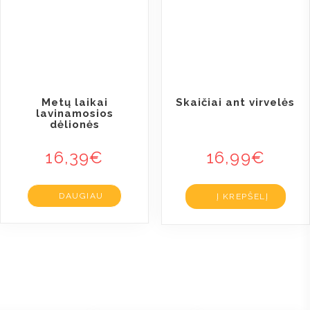
Metų laikai
Skaičiai ant virvelės
lavinamosios
dėlionės
16,39
€
16,99
€
DAUGIAU
Į KREPŠELĮ