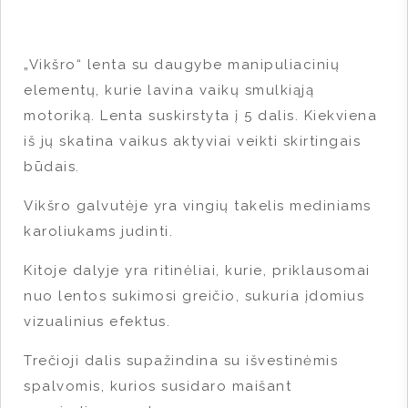
„Vikšro“ lenta su daugybe manipuliacinių
elementų, kurie lavina vaikų smulkiąją
motoriką. Lenta suskirstyta į 5 dalis. Kiekviena
iš jų skatina vaikus aktyviai veikti skirtingais
būdais.
Vikšro galvutėje yra vingių takelis mediniams
karoliukams judinti.
Kitoje dalyje yra ritinėliai, kurie, priklausomai
nuo lentos sukimosi greičio, sukuria įdomius
vizualinius efektus.
Trečioji dalis supažindina su išvestinėmis
spalvomis, kurios susidaro maišant