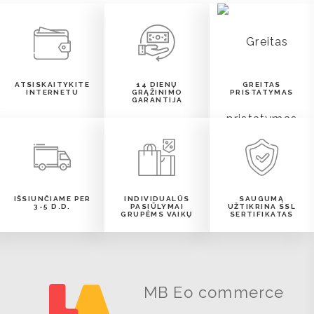
ATSISKAITYKITE
14 DIENŲ
GREITAS
INTERNETU
GRĄŽINIMO
PRISTATYMAS
GARANTIJA
IŠSIUNČIAME PER
INDIVIDUALŪS
SAUGUMĄ
3-5 D.D.
PASIŪLYMAI
UŽTIKRINA SSL
GRUPĖMS VAIKŲ
SERTIFIKATAS
MB Eo commerce