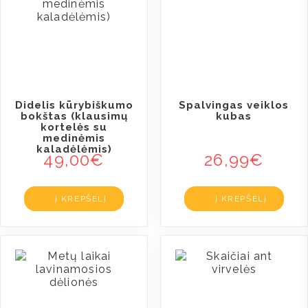
Didelis kūrybiškumo
Spalvingas veiklos
bokštas (klausimų
kubas
kortelės su
medinėmis
kaladėlėmis)
49,00
€
26,99
€
Į KREPŠELĮ
Į KREPŠELĮ