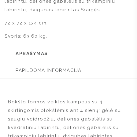
labirintu, dėlionės gabalėlis su trikampiniu
labirintu, dvigubas labirintas Sraigės
72 x 72 x 134 cm.
Svoris: 63,60 kg.
APRAŠYMAS
PAPILDOMA INFORMACIJA
Bokšto formos veiklos kampelis su 4
skirtingomis plokštėmis ant 4 sienų: gėlė su
saugiu veidrodžiu, dėlionės gabalėlis su
kvadratiniu labirintu, dėlionės gabalėlis su
trikampiniu labirintu, dvigubas labirintas