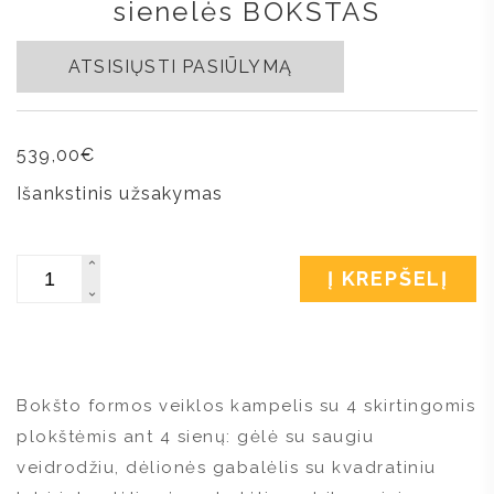
sienelės BOKŠTAS
ATSISIŲSTI PASIŪLYMĄ
539,00
€
Išankstinis užsakymas
Kiekis
Į KREPŠELĮ
Bokšto formos veiklos kampelis su 4 skirtingomis
plokštėmis ant 4 sienų: gėlė su saugiu
veidrodžiu, dėlionės gabalėlis su kvadratiniu