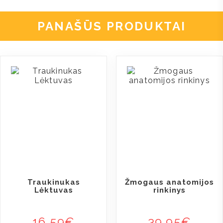
PANAŠŪS PRODUKTAI
Traukinukas
Žmogaus anatomijos
Lėktuvas
rinkinys
16,59
€
39,95
€