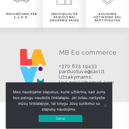
IŠSIUNČIAME PER
INDIVIDUALŪS
SAUGUMĄ
3-5 D.D.
PASIŪLYMAI
UŽTIKRINA SSL
GRUPĖMS VAIKŲ
SERTIFIKATAS
MB Eo commerce
+370 673 19433
parduotuve@lavi.lt
Užsakymams:
lavi.zaislai@gmail.com
Mes naudojame slapukus, kurie užtikrina, kad Jums
bus patogu naudotis tinklalapiu. Jei toliau naršysite
mūsų tinklalapyje, tai tolygu Jūsų sutikimui su
slapukų naudojimu.
© Visos teisės saugomos MB Eo commerce
Gerai
Sukurta