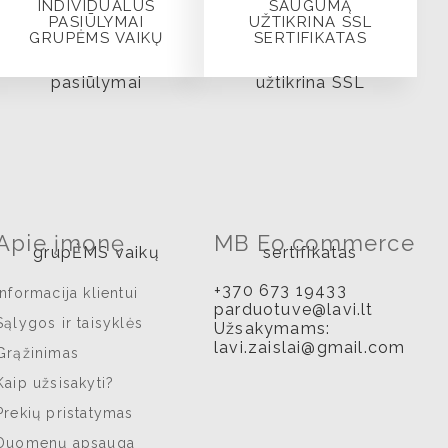
INDIVIDUALŪS
SAUGUMĄ
PASIŪLYMAI
UŽTIKRINA SSL
GRUPĖMS VAIKŲ
SERTIFIKATAS
Apie įmonę
MB Eo commerce
+370 673 19433
Informacija klientui
parduotuve@lavi.lt
Sąlygos ir taisyklės
Užsakymams:
lavi.zaislai@gmail.com
Grąžinimas
Kaip užsisakyti?
Prekių pristatymas
Duomenų apsauga