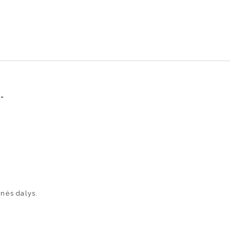
į”
inės dalys.