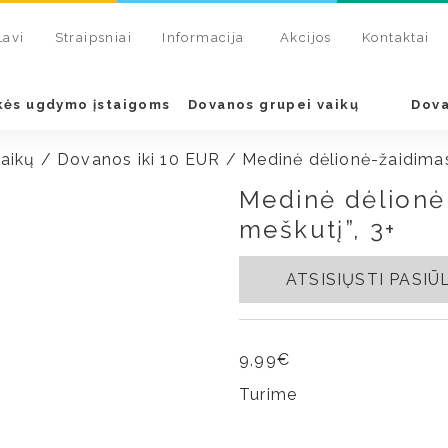
Lavi
Straipsniai
Informacija
Akcijos
Kontaktai
kės ugdymo įstaigoms
Dovanos grupei vaikų
Dova
aikų
/
Dovanos iki 10 EUR
/ Medinė dėlionė-žaidimas
Medinė dėlionė
meškutį”, 3+
ATSISIŲSTI PASI
9,99
€
Turime