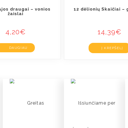
ajos draugai – vonios
12 dėlionių Skaičiai –
žaislai
4,20
€
14,39
€
DAUGIAU
Į KREPŠELĮ