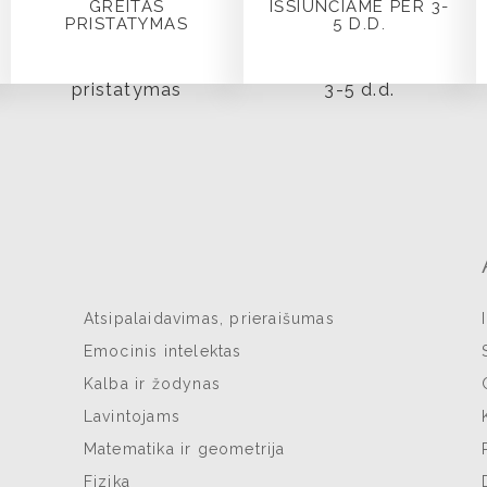
GREITAS
IŠSIUNČIAME PER 3-
PRISTATYMAS
5 D.D.
Atsipalaidavimas, prieraišumas
Emocinis intelektas
Kalba ir žodynas
Lavintojams
Matematika ir geometrija
Fizika