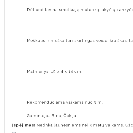
Dėlionė lavina smulkiąją motoriką, akyčių-rankyčių
Meškutis ir meška turi skirtingas veido išraiškas, 
Matmenys: 19 x 4 x 14 cm.
Rekomenduojama vaikams nuo 3 m.
Gamintojas Bino, Čekija.
Įspėjimas!
Netinka jaunesniems nei 3 metų vaikams. Uždu