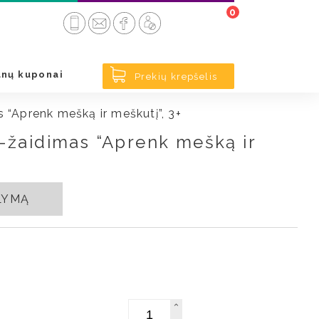
0
nų kuponai
Prekių krepšelis
 “Aprenk mešką ir meškutį”, 3+
-žaidimas “Aprenk mešką ir
ŪLYMĄ
Kiekis