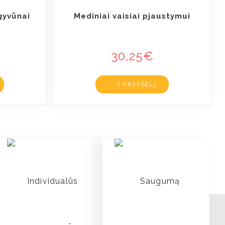
 gyvūnai
Mediniai vaisiai pjaustymui
30,25
€
Į KREPŠELĮ