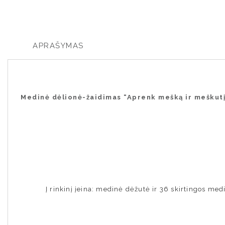
APRAŠYMAS
Medinė dėlionė-žaidimas “Aprenk mešką ir meškut
Į rinkinį įeina: medinė dėžutė ir 36 skirtingos med