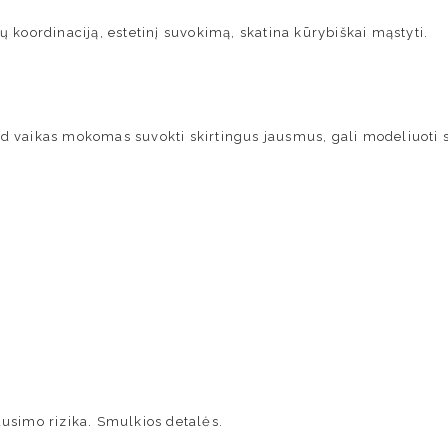
 koordinaciją, estetinį suvokimą, skatina kūrybiškai mąstyti.
tad vaikas mokomas suvokti skirtingus jausmus, gali modeliuoti s
simo rizika. Smulkios detalės.