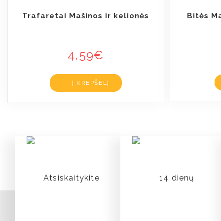
Trafaretai Mašinos ir kelionės
Bitės M
4,59
€
Į KREPŠELĮ