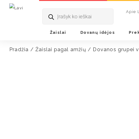
Products
Apie 
search
Žaislai
Dovanų idėjos
Pre
Pradžia
/
Žaislai pagal amžių
/
Dovanos grupei v