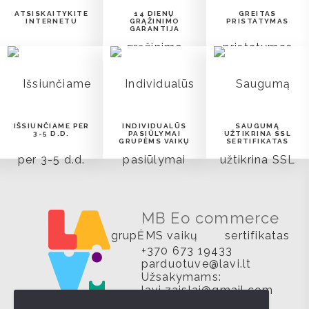
ATSISKAITYKITE
14 DIENŲ
GREITAS
INTERNETU
GRĄŽINIMO
PRISTATYMAS
GARANTIJA
IŠSIUNČIAME PER
INDIVIDUALŪS
SAUGUMĄ
3-5 D.D.
PASIŪLYMAI
UŽTIKRINA SSL
GRUPĖMS VAIKŲ
SERTIFIKATAS
MB Eo commerce
+370 673 19433
parduotuve@lavi.lt
Užsakymams:
lavi.zaislai@gmail.com