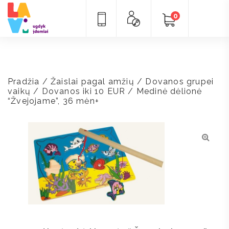
0
Pradžia
/
Žaislai pagal amžių
/
Dovanos grupei
vaikų
/
Dovanos iki 10 EUR
/ Medinė dėlionė
“Žvejojame”, 36 mėn+
🔍