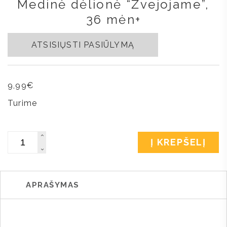
Medinė dėlionė “Žvejojame”,
36 mėn+
ATSISIŲSTI PASIŪLYMĄ
9,99
€
Turime
Kiekis
Į KREPŠELĮ
APRAŠYMAS