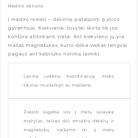
Medinė dėlionė
Į medinį rėmelį – dėlionę patalpinti 9 jūros
gyventojai. Kiekvienai žuvytei skirta tik jos
kontūrą atitinkanti vieta. Ant kiekvieno jų yra
mažas magnetukas, kurio dėka vaikas lengvai
pagaus ant kabliuko norimą laimikį.
Lavina judesių koordinaciją, moko
tiksliai nusitaikyti su meškere.
Žvejoti sugeba vos 1 metų sulaukę
mažyliai, tačiau dėl smulkių detalių ir
magnetukų, vaikams iki 3 metų