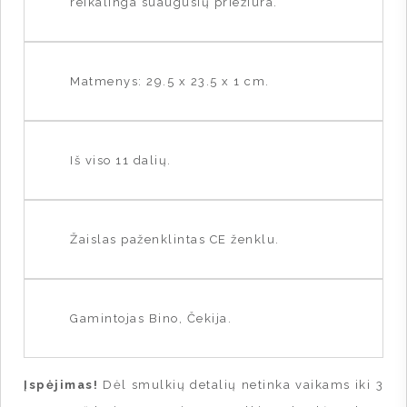
reikalinga suaugusių priežiūra.
Matmenys: 29.5 x 23.5 x 1 cm.
Iš viso 11 dalių.
Žaislas paženklintas CE ženklu.
Gamintojas Bino, Čekija.
Įspėjimas!
Dėl smulkių detalių netinka vaikams iki 3