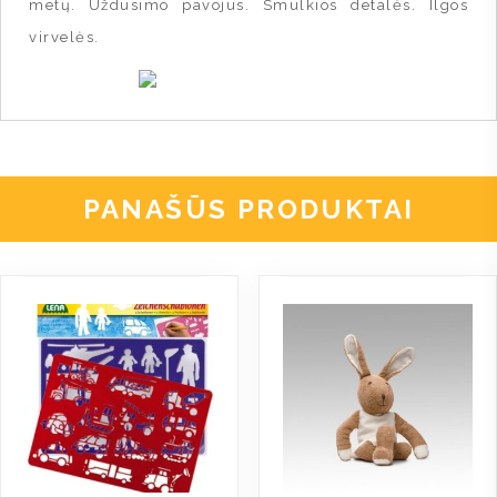
metų. Uždusimo pavojus. Smulkios detalės. Ilgos
virvelės.
PANAŠŪS PRODUKTAI