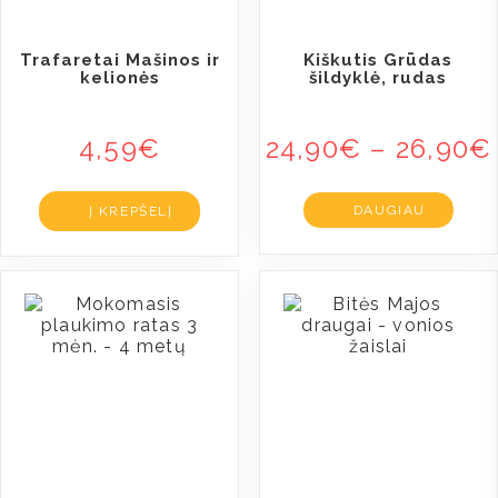
Trafaretai Mašinos ir
Kiškutis Grūdas
kelionės
šildyklė, rudas
4,59
€
24,90
€
–
26,90
€
DAUGIAU
Į KREPŠELĮ