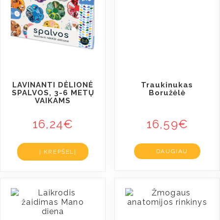
LAVINANTI DĖLIONĖ
Traukinukas
SPALVOS, 3-6 METŲ
Boružėlė
VAIKAMS
16,24
€
16,59
€
DAUGIAU
Į KREPŠELĮ