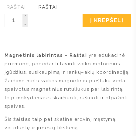
Kiekis
Į KREPŠELĮ
Magnetinis labirintas – Raštai
yra edukacinė
priemonė, padedanti lavinti vaiko motorinius
įgūdžius, susikaupimą ir rankų–akių koordinaciją.
Žaidimo metu vaikas magnetiniu pieštuku veda
spalvotus magnetinius rutuliukus per labirintą,
taip mokydamasis skaičiuoti, rūšiuoti ir atpažinti
spalvas.
Šis žaislas taip pat skatina erdvinį mąstymą,
vaizduotę ir judesių tikslumą.