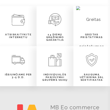
ATSISKAITYKITE
14 DIENŲ
GREITAS
INTERNETU
GRĄŽINIMO
PRISTATYMAS
GARANTIJA
IŠSIUNČIAME PER
INDIVIDUALŪS
SAUGUMĄ
3-5 D.D.
PASIŪLYMAI
UŽTIKRINA SSL
GRUPĖMS VAIKŲ
SERTIFIKATAS
MB Eo commerce