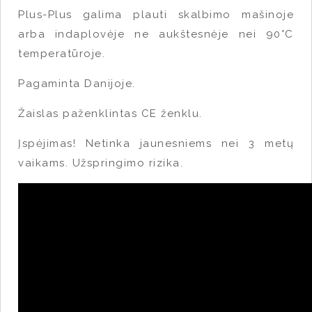
Plus-Plus galima plauti skalbimo mašinoje
arba indaplovėje ne aukštesnėje nei 90°C
temperatūroje.
Pagaminta Danijoje.
Žaislas paženklintas CE ženklu.
Įspėjimas! Netinka jaunesniems nei 3 metų
vaikams. Užspringimo rizika.