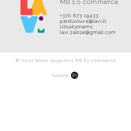
MB Eo commerce
+370 673 19433
parduotuve@lavi.lt
Užsakymams:
lavi.zaislai@gmail.com
© Visos teisės saugomos MB Eo commerce
Sukurta