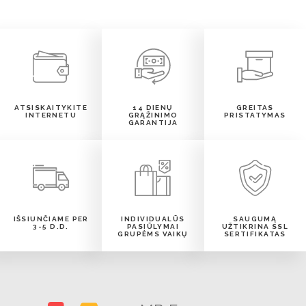
ATSISKAITYKITE
14 DIENŲ
GREITAS
INTERNETU
GRĄŽINIMO
PRISTATYMAS
GARANTIJA
IŠSIUNČIAME PER
INDIVIDUALŪS
SAUGUMĄ
3-5 D.D.
PASIŪLYMAI
UŽTIKRINA SSL
GRUPĖMS VAIKŲ
SERTIFIKATAS