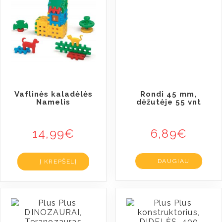
Vaflinės kaladėlės
Rondi 45 mm,
Namelis
dėžutėje 55 vnt
14,99
€
6,89
€
DAUGIAU
Į KREPŠELĮ