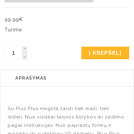
99,99
€
Turime
Kiekis
Į KREPŠELĮ
APRAŠYMAS
Su Plus Plus mėgsta žaisti tiek maži, tiek
dideli. Nuo visiškai laisvos kūrybos iki žaidimo
pagal instrukcijas. Nuo paprastų formų ir
mozaikų iki sudėtingų 3D darbelių. Plus Plus