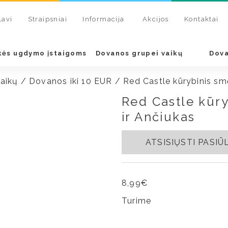
Lavi
Straipsniai
Informacija
Akcijos
Kontaktai
kės ugdymo įstaigoms
Dovanos grupei vaikų
Dova
aikų
/
Dovanos iki 10 EUR
/ Red Castle kūrybinis smėl
Red Castle kūry
ir Ančiukas
ATSISIŲSTI PASI
8,99
€
Turime