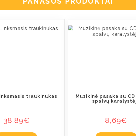
PANAŠŪS PRODUKTAI
Linksmasis traukinukas
Muzikinė pasaka su CD
spalvų karalystė
38,89
€
8,69
€