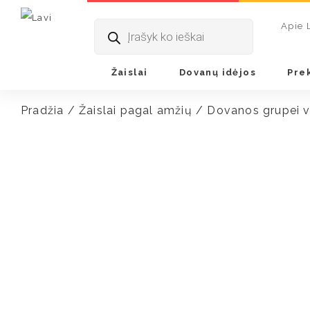
Products
Apie 
search
Žaislai
Dovanų idėjos
Pre
Pradžia
/
Žaislai pagal amžių
/
Dovanos grupei v