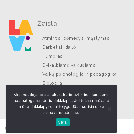
Žaislai
Atmintis, dėmesys, mąstymas
Darbeliai, dailė
Humoras+
Dvikalbiams vaikučiams
Vaikų psichologija ir pedagogika
Biologija
Muzika ir ritmas
Mes naudojame slapukus, kurie užtikrina, kad Jums
bus patogu naudotis tinklalapiu. Jei toliau naršysite
Stambioji motorika
mūsų tinklalapyje, tai tolygu Jūsų sutikimui su
slapukų naudojimu.
Gerai
© Visos teisės saugomos MB Eo commerce