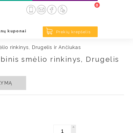
0
nų kuponai
Prekių krepšelis
io rinkinys, Drugelis ir Ančiukas
binis smėlio rinkinys, Drugelis
ŪLYMĄ
Kiekis