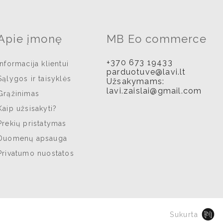
Apie įmonę
MB Eo commerce
+370 673 19433
Informacija klientui
parduotuve@lavi.lt
Sąlygos ir taisyklės
Užsakymams:
lavi.zaislai@gmail.com
Grąžinimas
Kaip užsisakyti?
Prekių pristatymas
Duomenų apsauga
Privatumo nuostatos
Sukurta