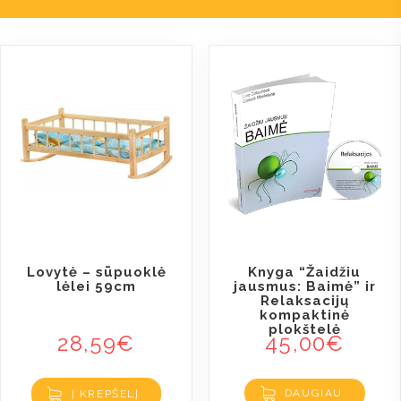
Lovytė – sūpuoklė
Knyga “Žaidžiu
lėlei 59cm
jausmus: Baimė” ir
Relaksacijų
kompaktinė
plokštelė
28,59
€
45,00
€
DAUGIAU
Į KREPŠELĮ