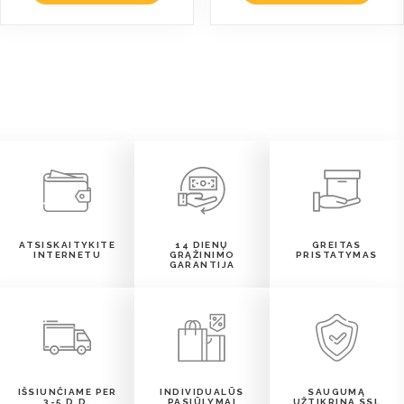
ATSISKAITYKITE
14 DIENŲ
GREITAS
INTERNETU
GRĄŽINIMO
PRISTATYMAS
GARANTIJA
IŠSIUNČIAME PER
INDIVIDUALŪS
SAUGUMĄ
3-5 D.D.
PASIŪLYMAI
UŽTIKRINA SSL