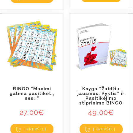
BINGO “Manimi
Knyga “Žaidžiu
galima pasitikėti,
jausmus: Pyktis” ir
nes…”
Pasitikėjimo
stiprinimo BINGO
27,00
€
49,00
€
Į KREPŠELĮ
Į KREPŠELĮ