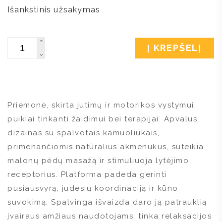
Išankstinis užsakymas
Kiekis
Į KREPŠELĮ
Priemonė, skirta jutimų ir motorikos vystymui,
puikiai tinkanti žaidimui bei terapijai. Apvalus
dizainas su spalvotais kamuoliukais,
primenančiomis natūralius akmenukus, suteikia
malonų pėdų masažą ir stimuliuoja lytėjimo
receptorius. Platforma padeda gerinti
pusiausvyrą, judesių koordinaciją ir kūno
suvokimą. Spalvinga išvaizda daro ją patrauklią
įvairaus amžiaus naudotojams, tinka relaksacijos