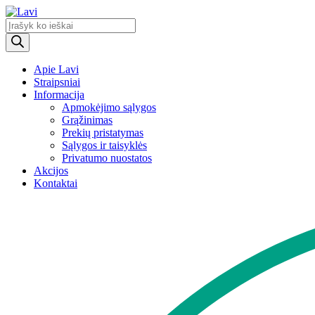
Products
search
Apie Lavi
Straipsniai
Informacija
Apmokėjimo sąlygos
Grąžinimas
Prekių pristatymas
Sąlygos ir taisyklės
Privatumo nuostatos
Akcijos
Kontaktai