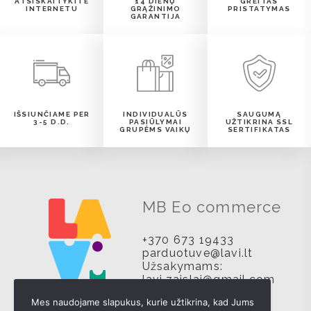
ATSISKAITYKITE
14 DIENŲ
GREITAS
INTERNETU
GRĄŽINIMO
PRISTATYMAS
GARANTIJA
IŠSIUNČIAME PER
INDIVIDUALŪS
SAUGUMĄ
3-5 D.D.
PASIŪLYMAI
UŽTIKRINA SSL
GRUPĖMS VAIKŲ
SERTIFIKATAS
MB Eo commerce
+370 673 19433
parduotuve@lavi.lt
Užsakymams:
lavi.zaislai@gmail.com
Mes naudojame slapukus, kurie užtikrina, kad Jums