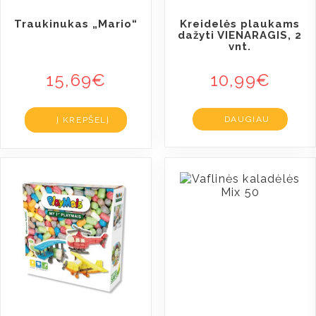
Traukinukas „Mario“
Kreidelės plaukams
dažyti VIENARAGIS, 2
vnt.
15,69
€
10,99
€
DAUGIAU
Į KREPŠELĮ