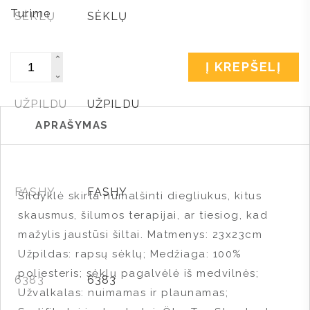
Turime
Kiekis
Į KREPŠELĮ
APRAŠYMAS
Šildyklė skirta numalšinti diegliukus, kitus
skausmus, šilumos terapijai, ar tiesiog, kad
mažylis jaustūsi šiltai. Matmenys: 23x23cm
Užpildas: rapsų sėklų; Medžiaga: 100%
poliesteris; sėklų pagalvėlė iš medvilnės;
Užvalkalas: nuimamas ir plaunamas;