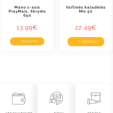
Mano 1-asis
Vaflinės kaladėlės
PlayMais, Skrydis
Mix 50
650
13,99
€
22,49
€
DAUGIAU
Į KREPŠELĮ