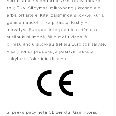
Sertifikatai ir standartai: Öko-Tex Standard
100; TÜV; Šildymas: mikrobangų krosnelėje
arba orkaitėje; Kita: žaisminga šildyklė, kurią
galima naudoti ir kaip žaislą. Fashy –
inovatyvi, Europos ir tarptautinio dėmesio
susilaukusi įmonė, šiuo metu viena iš
pirmaujančių šildyklių tiekėjų Europos šalyse.
Visa įmonės produkcija pasižymi aukšta
kokybe ir išskirtinių dizainu.
Ši prekė pažymėta CE ženklu. Gamintojas