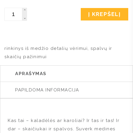
Kiekis
Į KREPŠELĮ
rinkinys iš medžio detalių vėrimui, spalvų ir
skaičių pažinimui
APRAŠYMAS
PAPILDOMA INFORMACIJA
Kas tai – kaladėlės ar karoliai? Ir tas ir tas! Ir
dar – skaičiukai ir spalvos. Suverk medines