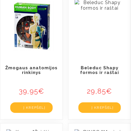
Žmogaus anatomijos
Beleduc Shapy
rinkinys
formos ir raštai
39,95
€
29,85
€
Į KREPŠELĮ
Į KREPŠELĮ