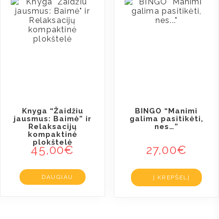
Knyga “Žaidžiu
BINGO “Manimi
jausmus: Baimė” ir
galima pasitikėti,
Relaksacijų
nes…”
kompaktinė
plokštelė
45,00
€
27,00
€
DAUGIAU
Į KREPŠELĮ