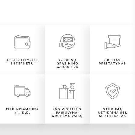
ATSISKAITYKITE
14 DIENŲ
GREITAS
INTERNETU
GRĄŽINIMO
PRISTATYMAS
GARANTIJA
IŠSIUNČIAME PER
INDIVIDUALŪS
SAUGUMĄ
3-5 D.D.
PASIŪLYMAI
UŽTIKRINA SSL
GRUPĖMS VAIKŲ
SERTIFIKATAS