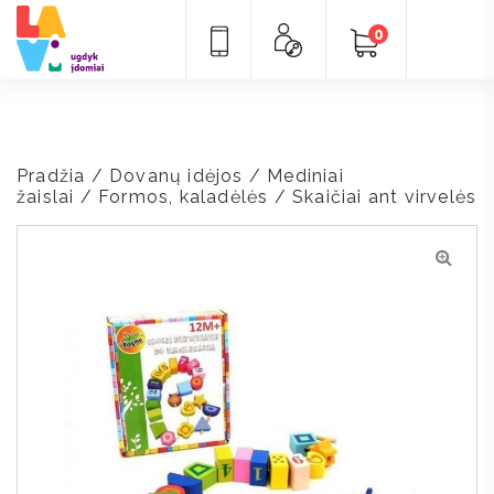
0
Pradžia
/
Dovanų idėjos
/
Mediniai
žaislai
/
Formos, kaladėlės
/ Skaičiai ant virvelės
🔍