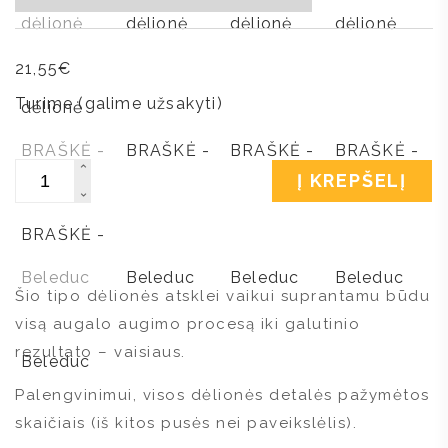
21,55
€
Turime (galime užsakyti)
Kiekis
Į KREPŠELĮ
Šio tipo dėlionės atsklei vaikui suprantamu būdu
visą augalo augimo procesą iki galutinio
rezultato – vaisiaus.
Palengvinimui, visos dėlionės detalės pažymėtos
skaičiais (iš kitos pusės nei paveikslėlis).