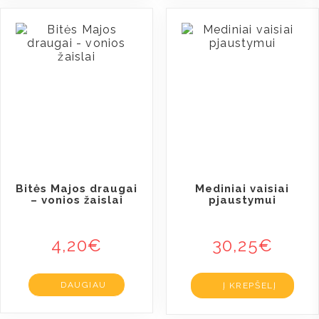
Bitės Majos draugai
Mediniai vaisiai
– vonios žaislai
pjaustymui
4,20
€
30,25
€
DAUGIAU
Į KREPŠELĮ