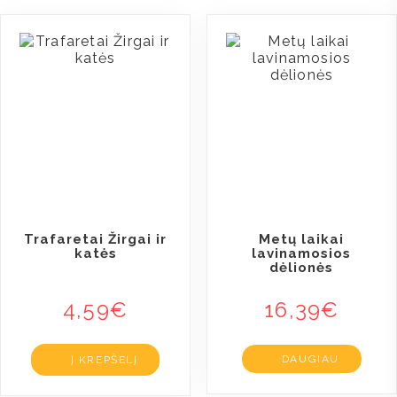
Trafaretai Žirgai ir
Metų laikai
katės
lavinamosios
dėlionės
4,59
€
16,39
€
DAUGIAU
Į KREPŠELĮ