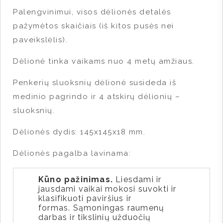
Palengvinimui, visos dėlionės detalės
pažymėtos skaičiais (iš kitos pusės nei
paveikslėlis).
Dėlionė tinka vaikams nuo 4 metų amžiaus.
Penkerių sluoksnių dėlionė susideda iš
medinio pagrindo ir 4 atskirų dėlionių –
sluoksnių.
Dėlionės dydis: 145x145x18 mm.
Dėlionės pagalba lavinama:
Kūno pažinimas.
Liesdami ir
jausdami vaikai mokosi suvokti ir
klasifikuoti paviršius ir
formas. Sąmoningas raumenų
darbas ir tikslinių užduočių