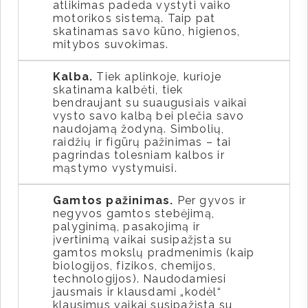
atlikimas padeda vystyti vaiko
motorikos sistemą. Taip pat
skatinamas savo kūno, higienos,
mitybos suvokimas.
Kalba.
Tiek aplinkoje, kurioje
skatinama kalbėti, tiek
bendraujant su suaugusiais vaikai
vysto savo kalbą bei plečia savo
naudojamą žodyną. Simbolių,
raidžių ir figūrų pažinimas – tai
pagrindas tolesniam kalbos ir
mąstymo vystymuisi.
Gamtos pažinimas.
Per gyvos ir
negyvos gamtos stebėjimą,
palyginimą, pasakojimą ir
įvertinimą vaikai susipažįsta su
gamtos mokslų pradmenimis (kaip
biologijos, fizikos, chemijos,
technologijos). Naudodamiesi
jausmais ir klausdami „kodėl“
klausimus vaikai susipažįsta su