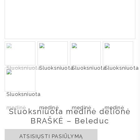
Sluoksniuota medinė dėlionė
BRAŠKĖ – Beleduc
ATSISIŲSTI PASIŪLYMĄ