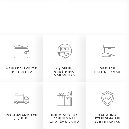
ATSISKAITYKITE
14 DIENŲ
GREITAS
INTERNETU
GRĄŽINIMO
PRISTATYMAS
GARANTIJA
IŠSIUNČIAME PER
INDIVIDUALŪS
SAUGUMĄ
3-5 D.D.
PASIŪLYMAI
UŽTIKRINA SSL
GRUPĖMS VAIKŲ
SERTIFIKATAS