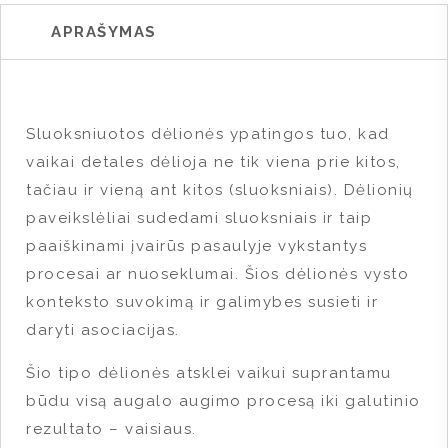
APRAŠYMAS
Sluoksniuotos dėlionės ypatingos tuo, kad
vaikai detales dėlioja ne tik viena prie kitos,
tačiau ir vieną ant kitos (sluoksniais). Dėlionių
paveikslėliai sudedami sluoksniais ir taip
paaiškinami įvairūs pasaulyje vykstantys
procesai ar nuoseklumai. Šios dėlionės vysto
konteksto suvokimą ir galimybes susieti ir
daryti asociacijas.
Šio tipo dėlionės atsklei vaikui suprantamu
būdu visą augalo augimo procesą iki galutinio
rezultato – vaisiaus.