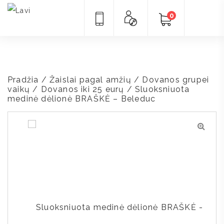
0
Pradžia
/
Žaislai pagal amžių
/
Dovanos grupei
vaikų
/
Dovanos iki 25 eurų
/ Sluoksniuota
medinė dėlionė BRAŠKĖ – Beleduc
🔍