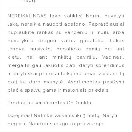
nagų.
NEREIKALINGAS lako valiklis! Norint nuvalyti
laką, nereikia naudoti acetono. Paprasčiausiai
nuplaukite rankas su vandeniu ir muilu arba
nuvalykite drėgnu vatos gabalėliu. Lakas
lengvai nusivalo, nepalieka dėmių nei ant
kietų, nei ant minkštų paviršių. Vadinasi,
mergaitė gali lakuotis pati, daryti sprendimus
ir kūrybiškai praleisti laiką maloniai, veikiant tą
patį ką daro mamytė. Asortimentas pasižymi
plačia spalvų gama ir maloniais priedais.
Produktas sertifikuotas CE ženklu.
Įspėjimas! Netinka vaikams iki 3 metų. Neryti,
negerti! Naudoti suaugusio priežiūroje.