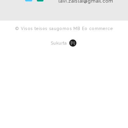
lavi.zaislai@gmail.com
© Visos teisės saugomos MB Eo commerce
Sukurta