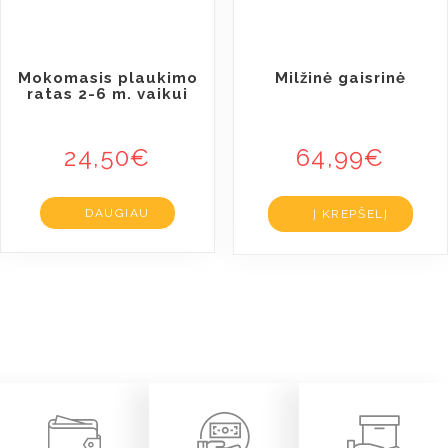
Mokomasis plaukimo
Milžinė gaisrinė
ratas 2-6 m. vaikui
24,50
€
64,99
€
DAUGIAU
Į KREPŠELĮ