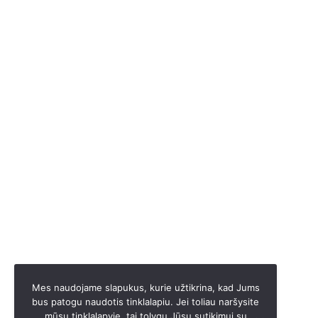
Mes naudojame slapukus, kurie užtikrina, kad Jums
bus patogu naudotis tinklalapiu. Jei toliau naršysite
mūsų tinklalapyje, tai tolygu Jūsų sutikimui su