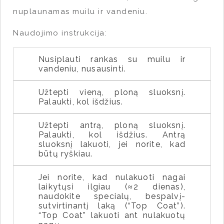
nuplaunamas muilu ir vandeniu.
Naudojimo instrukcija:
Nusiplauti rankas su muilu ir
vandeniu, nusausinti.
Užtepti vieną, ploną sluoksnį.
Palaukti, kol išdžius.
Užtepti antrą, ploną sluoksnį.
Palaukti, kol išdžius. Antrą
sluoksnį lakuoti, jei norite, kad
būtų ryškiau.
Jei norite, kad nulakuoti nagai
laikytųsi ilgiau (≈2 dienas),
naudokite specialų, bespalvį-
sutvirtinantį laką (“Top Coat”).
“Top Coat” lakuoti ant nulakuotų