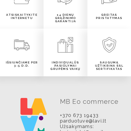
ATSISKAITYKITE
14 DIENŲ
GREITAS
INTERNETU
GRĄŽINIMO
PRISTATYMAS
GARANTIJA
IŠSIUNČIAME PER
INDIVIDUALŪS
SAUGUMĄ
3-5 D.D.
PASIŪLYMAI
UŽTIKRINA SSL
GRUPĖMS VAIKŲ
SERTIFIKATAS
MB Eo commerce
+370 673 19433
parduotuve@lavi.lt
Užsakymams: