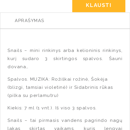
KLAUSTI
APRAŠYMAS
Snails – mini rinkinys arba kelioninis rinkinys,
kurį sudaro 3 skirtingos spalvos. Šauni
dovana…
Spalvos. MUZIKA: Rožiškai rožinė, Šokėja
(blizgi, tamsiai violetinė) ir Sidabrinis rūkas
(pilka su perlamutru)
Kiekis: 7 ml (1 vnt.). Iš viso 3 spalvos.
Snails – tai pirmasis vandens pagrindo nagų
lakas skirtas vaikams, kuris lengvai