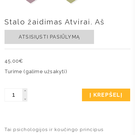
Stalo žaidimas Atvirai. Aš
ATSISIŲSTI PASIŪLYMĄ
45,00
€
Turime (galime užsakyti)
Kiekis
Į KREPŠELĮ
Tai psichologijos ir koučingo principus