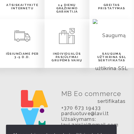
ATSISKAITYKITE
14 DIENŲ
GREITAS
INTERNETU
GRĄŽINIMO
PRISTATYMAS
GARANTIJA
IŠSIUNČIAME PER
INDIVIDUALŪS
SAUGUMĄ
3-5 D.D.
PASIŪLYMAI
UŽTIKRINA SSL
GRUPĖMS VAIKŲ
SERTIFIKATAS
MB Eo commerce
+370 673 19433
parduotuve@lavi.lt
Užsakymams:
lavi.zaislai@gmail.com