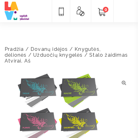
0
Pradžia
/
Dovanų idėjos
/
Knygutės,
dėlionės
/
Užduočių knygelės
/ Stalo žaidimas
Atvirai. Aš
🔍