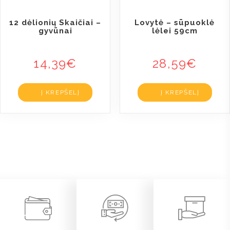
12 dėlionių Skaičiai –
Lovytė – sūpuoklė
gyvūnai
lėlei 59cm
14,39
€
28,59
€
Į KREPŠELĮ
Į KREPŠELĮ