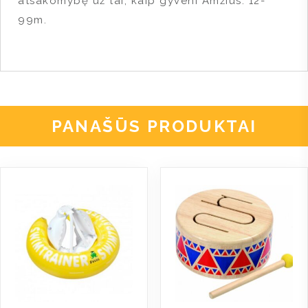
atsakomybę už tai, kaip gyveni Amžius: 12-
99m.
PANAŠŪS PRODUKTAI