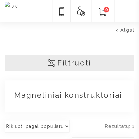
Pradžia
/
Prekės ugdymo įstaigoms
/
Konstruktoriai
darželiams
/ Magnetiniai konstruktoriai
0
< Atgal
Filtruoti
Magnetiniai konstruktoriai
Rezultatų: 1