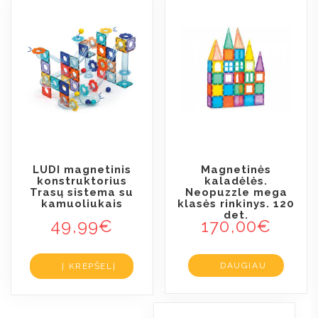
LUDI magnetinis
Magnetinės
konstruktorius
kaladėlės.
Trasų sistema su
Neopuzzle mega
kamuoliukais
klasės rinkinys. 120
det.
49,99
€
170,00
€
DAUGIAU
Į KREPŠELĮ