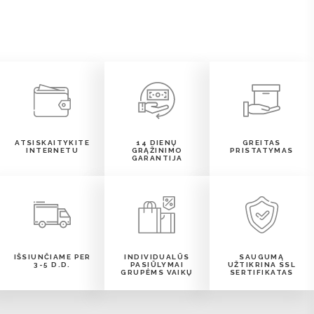
ATSISKAITYKITE
14 DIENŲ
GREITAS
INTERNETU
GRĄŽINIMO
PRISTATYMAS
GARANTIJA
IŠSIUNČIAME PER
INDIVIDUALŪS
SAUGUMĄ
3-5 D.D.
PASIŪLYMAI
UŽTIKRINA SSL
GRUPĖMS VAIKŲ
SERTIFIKATAS