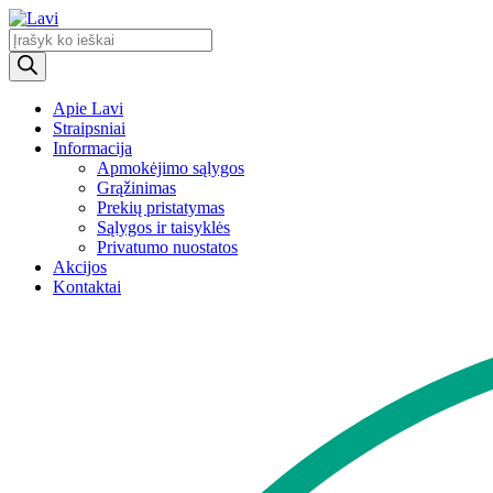
Products
search
Apie Lavi
Straipsniai
Informacija
Apmokėjimo sąlygos
Grąžinimas
Prekių pristatymas
Sąlygos ir taisyklės
Privatumo nuostatos
Akcijos
Kontaktai