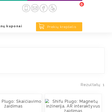
0
< Atgal
nų kuponai
Prekių krepšelis
Rezultatų: 1