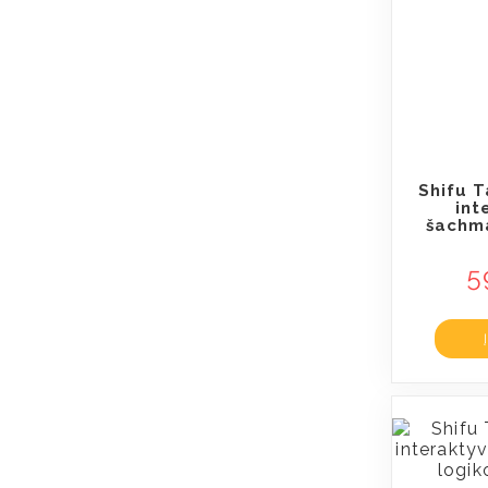
Shifu T
int
šachm
5