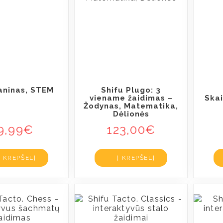
ianinas, STEM
Shifu Plugo: 3
viename žaidimas –
Skai
Žodynas, Matematika,
Dėlionės
9,99
€
123,00
€
Į KREPŠELĮ
Į KREPŠELĮ