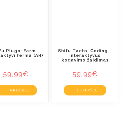
fu Plugo: Farm –
Shifu Tacto: Coding –
raktyvi ferma (AR)
interaktyvus
kodavimo žaidimas
59,99
€
59,99
€
Į KREPŠELĮ
Į KREPŠELĮ