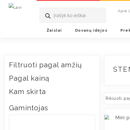
Pradžia
/ Produkto Paskirtis / STEM
Products
Apie 
search
Žaislai
Dovanų idėjos
Pre
Filtruoti pagal amžių
STE
Pagal kainą
Kam skirta
Gamintojas