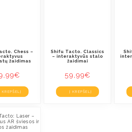
acto. Chess –
Shifu Tacto. Classics
Shi
eraktyvus
– interaktyvūs stalo
inte
atų žaidimas
žaidimai
9,99
€
59,99
€
Į KREPŠELĮ
Į KREPŠELĮ