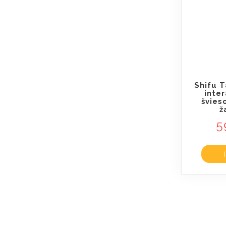
Shifu T
inte
švieso
ž
5