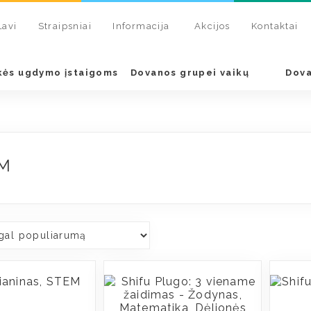
Lavi
Straipsniai
Informacija
Akcijos
Kontaktai
kės ugdymo įstaigoms
Dovanos grupei vaikų
Dova
M