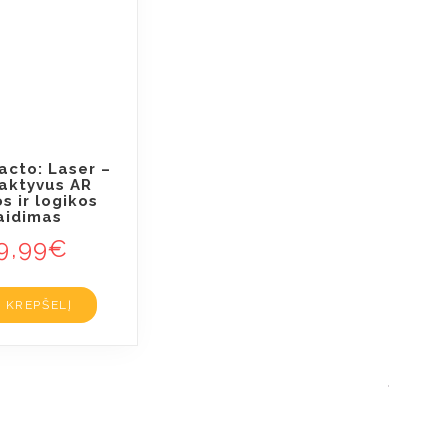
acto: Laser –
raktyvus AR
s ir logikos
aidimas
9,99
€
Į KREPŠELĮ