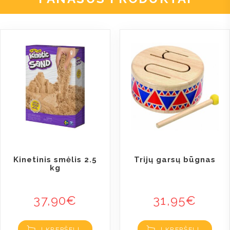
Kinetinis smėlis 2.5
Trijų garsų būgnas
kg
37,90
€
31,95
€
Į KREPŠELĮ
Į KREPŠELĮ