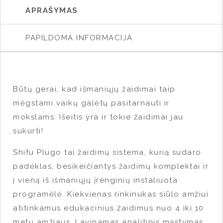
APRAŠYMAS
PAPILDOMA INFORMACIJA
Būtų gerai, kad išmaniųjų žaidimai taip
mėgstami vaikų galėtų pasitarnauti ir
mokslams. Išeitis yra ir tokie žaidimai jau
sukurti!
Shifu Plugo tai žaidimų sistema, kurią sudaro
padėklas, besikeičiantys žaidimų komplektai ir
į vieną iš išmaniųjų įrenginių instaliuota
programėlė. Kiekvienas rinkinukas siūlo amžiui
atitinkamus edukacinius žaidimus nuo 4 iki 10
metų amžiaus. Lavinamas analitinis mąstymas,