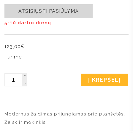
ATSISIŲSTI PASIŪLYMĄ
5-10 darbo dienų
123,00
€
Turime
Kiekis
Į KREPŠELĮ
Modernus žaidimas prijungiamas prie planšetės.
Žaisk ir mokinkis!