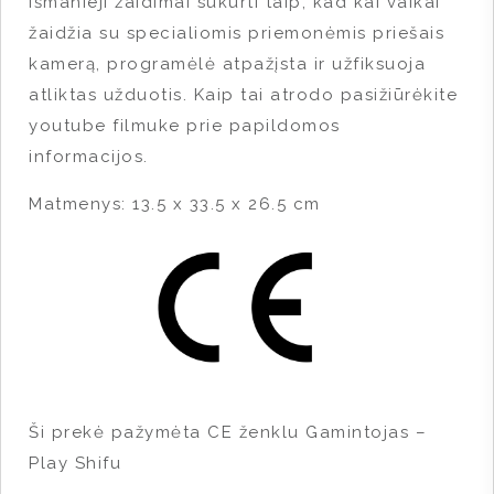
Išmanieji žaidimai sukurti taip, kad kai vaikai
žaidžia su specialiomis priemonėmis priešais
kamerą, programėlė atpažįsta ir užfiksuoja
atliktas užduotis. Kaip tai atrodo pasižiūrėkite
youtube filmuke prie papildomos
informacijos.
Matmenys: 13.5 x 33.5 x 26.5 cm
Ši prekė pažymėta CE ženklu
Gamintojas –
Play Shifu