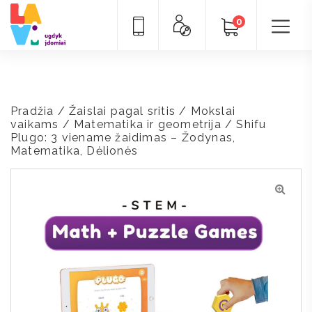
0
Pradžia
/
Žaislai pagal sritis
/
Mokslai
vaikams
/
Matematika ir geometrija
/ Shifu
Plugo: 3 viename žaidimas – Žodynas,
Matematika, Dėlionės
🔍