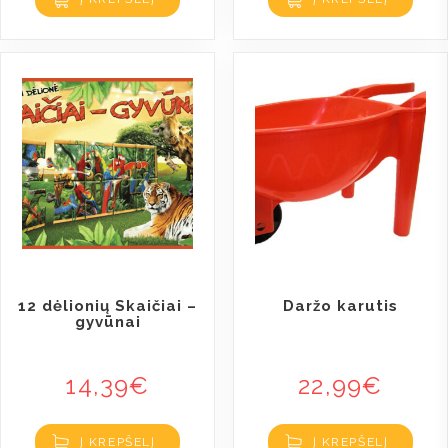
12 dėlionių Skaičiai –
Daržo karutis
gyvūnai
14,39
€
22,99
€
Į KREPŠELĮ
Į KREPŠELĮ