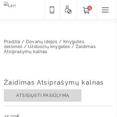
0
Pradžia
/
Dovanų idėjos
/
Knygutės,
dėlionės
/
Užduočių knygelės
/ Žaidimas
Atsiprašymų kalnas
Žaidimas Atsiprašymų kalnas
ATSISIŲSTI PASIŪLYMĄ
45,00
€