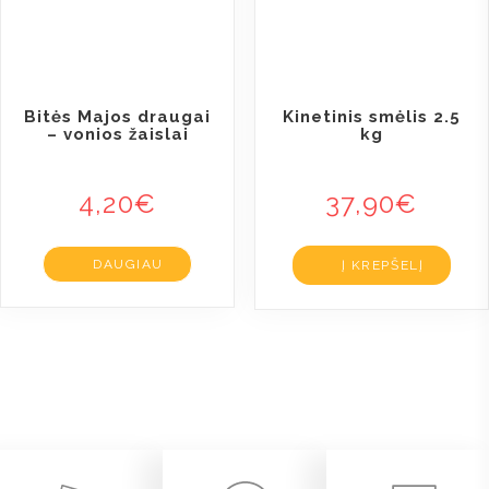
Bitės Majos draugai
Kinetinis smėlis 2.5
– vonios žaislai
kg
4,20
€
37,90
€
DAUGIAU
Į KREPŠELĮ