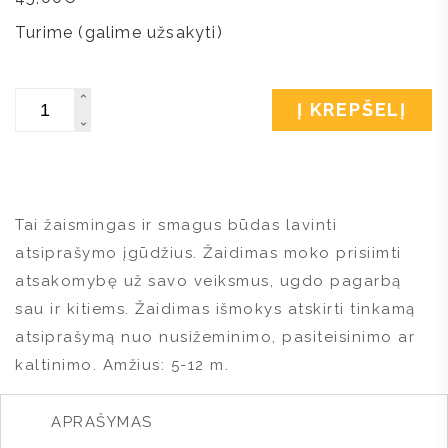
Turime (galime užsakyti)
Kiekis
Į KREPŠELĮ
Tai žaismingas ir smagus būdas lavinti
atsiprašymo įgūdžius. Žaidimas moko prisiimti
atsakomybę už savo veiksmus, ugdo pagarbą
sau ir kitiems. Žaidimas išmokys atskirti tinkamą
atsiprašymą nuo nusižeminimo, pasiteisinimo ar
kaltinimo. Amžius: 5-12 m.
APRAŠYMAS