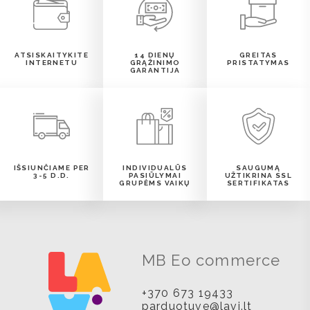
ATSISKAITYKITE
14 DIENŲ
GREITAS
INTERNETU
GRĄŽINIMO
PRISTATYMAS
GARANTIJA
IŠSIUNČIAME PER
INDIVIDUALŪS
SAUGUMĄ
3-5 D.D.
PASIŪLYMAI
UŽTIKRINA SSL
GRUPĖMS VAIKŲ
SERTIFIKATAS
MB Eo commerce
+370 673 19433
parduotuve@lavi.lt