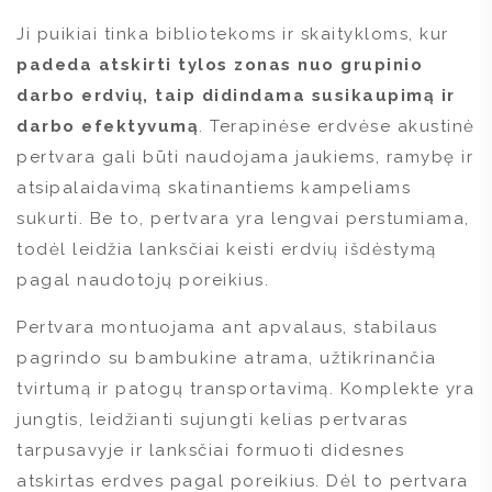
Ji puikiai tinka bibliotekoms ir skaitykloms, kur
padeda atskirti tylos zonas nuo grupinio
darbo erdvių, taip didindama susikaupimą ir
darbo efektyvumą
. Terapinėse erdvėse akustinė
pertvara gali būti naudojama jaukiems, ramybę ir
atsipalaidavimą skatinantiems kampeliams
sukurti. Be to, pertvara yra lengvai perstumiama,
todėl leidžia lanksčiai keisti erdvių išdėstymą
pagal naudotojų poreikius.
Pertvara montuojama ant apvalaus, stabilaus
pagrindo su bambukine atrama, užtikrinančia
tvirtumą ir patogų transportavimą. Komplekte yra
jungtis, leidžianti sujungti kelias pertvaras
tarpusavyje ir lanksčiai formuoti didesnes
atskirtas erdves pagal poreikius. Dėl to pertvara