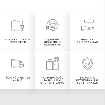
ATSISKAITYKITE
14 DIENŲ
GREITAS
INTERNETU
GRĄŽINIMO
PRISTATYMAS
GARANTIJA
IŠSIUNČIAME PER
INDIVIDUALŪS
SAUGUMĄ
3-5 D.D.
PASIŪLYMAI
UŽTIKRINA SSL
GRUPĖMS VAIKŲ
SERTIFIKATAS