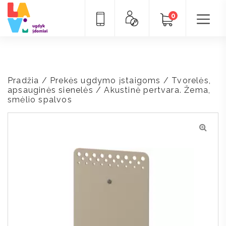
0
Pradžia
/
Prekės ugdymo įstaigoms
/
Tvorelės,
apsauginės sienelės
/ Akustinė pertvara. Žema,
smėlio spalvos
🔍