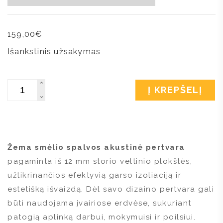
159,00
€
Išankstinis užsakymas
Kiekis
Į KREPŠELĮ
Žema smėlio spalvos akustinė pertvara
pagaminta iš 12 mm storio veltinio plokštės,
užtikrinančios efektyvią garso izoliaciją ir
estetišką išvaizdą. Dėl savo dizaino pertvara gali
būti naudojama įvairiose erdvėse, sukuriant
patogią aplinką darbui, mokymuisi ir poilsiui.