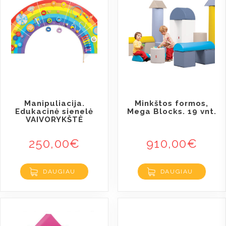
Manipuliacija.
Minkštos formos,
Edukacinė sienelė
Mega Blocks. 19 vnt.
VAIVORYKŠTĖ
250,00
€
910,00
€
DAUGIAU
DAUGIAU