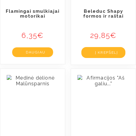
Flamingai smulkiajai
Beleduc Shapy
motorikai
formos ir raštai
6,35
€
29,85
€
DAUGIAU
Į KREPŠELĮ