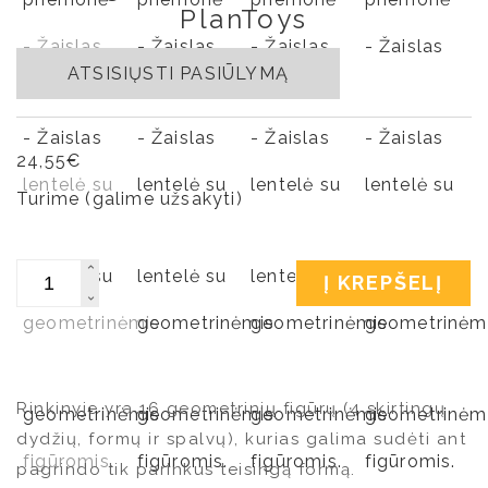
PlanToys
ATSISIŲSTI PASIŪLYMĄ
24,55
€
Turime (galime užsakyti)
Kiekis
Į KREPŠELĮ
Rinkinyje yra 16 geometrinių figūrų (4 skirtingų
dydžių, formų ir spalvų), kurias galima sudėti ant
pagrindo tik parinkus teisingą formą.