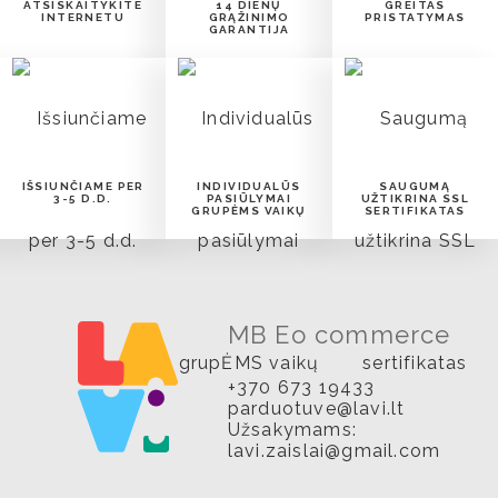
ATSISKAITYKITE
14 DIENŲ
GREITAS
INTERNETU
GRĄŽINIMO
PRISTATYMAS
GARANTIJA
IŠSIUNČIAME PER
INDIVIDUALŪS
SAUGUMĄ
3-5 D.D.
PASIŪLYMAI
UŽTIKRINA SSL
GRUPĖMS VAIKŲ
SERTIFIKATAS
MB Eo commerce
+370 673 19433
parduotuve@lavi.lt
Užsakymams:
lavi.zaislai@gmail.com