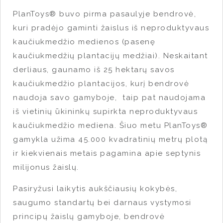
PlanToys® buvo pirma pasaulyje bendrovė,
kuri pradėjo gaminti žaislus iš neproduktyvaus
kaučiukmedžio medienos (pasenę
kaučiukmedžių plantacijų medžiai). Neskaitant
derliaus, gaunamo iš 25 hektarų savos
kaučiukmedžio plantacijos, kurį bendrovė
naudoja savo gamyboje, taip pat naudojama
iš vietinių ūkininkų supirkta neproduktyvaus
kaučiukmedžio mediena. Šiuo metu PlanToys®
gamykla užima 45.000 kvadratinių metrų plotą
ir kiekvienais metais pagamina apie septynis
milijonus žaislų.
Pasiryžusi laikytis aukščiausių kokybės,
saugumo standartų bei darnaus vystymosi
principų žaislų gamyboje, bendrovė