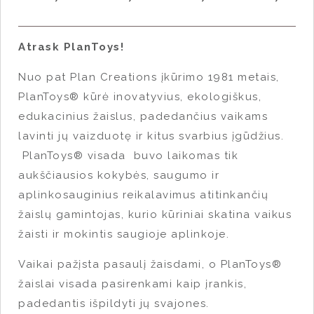
Atrask PlanToys!
Nuo pat Plan Creations įkūrimo 1981 metais,
PlanToys® kūrė inovatyvius, ekologiškus,
edukacinius žaislus, padedančius vaikams
lavinti jų vaizduotę ir kitus svarbius įgūdžius.
PlanToys® visada buvo laikomas tik
aukščiausios kokybės, saugumo ir
aplinkosauginius reikalavimus atitinkančių
žaislų gamintojas, kurio kūriniai skatina vaikus
žaisti ir mokintis saugioje aplinkoje.
Vaikai pažįsta pasaulį žaisdami, o PlanToys®
žaislai visada pasirenkami kaip įrankis,
padedantis išpildyti jų svajones.