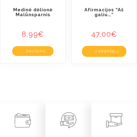
Medinė dėlionė
Afirmacijos “Aš
Malūnsparnis
galiu…”
8,99
€
47,00
€
DAUGIAU
Į KREPŠELĮ