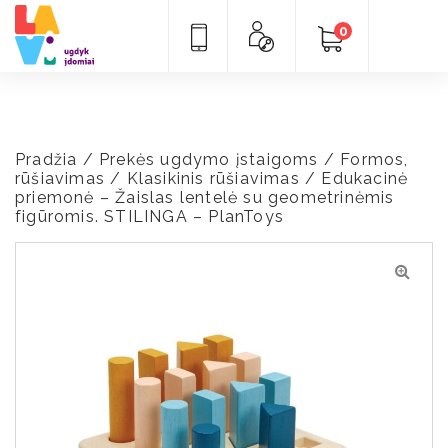
0
Pradžia
/
Prekės ugdymo įstaigoms
/
Formos,
rūšiavimas
/
Klasikinis rūšiavimas
/ Edukacinė
priemonė – Žaislas lentelė su geometrinėmis
figūromis. STILINGA – PlanToys
🔍