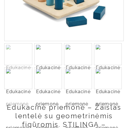
Edukacinė priemonė – Žaislas
lentelė su geometrinėmis
figūromis. STILINGA –