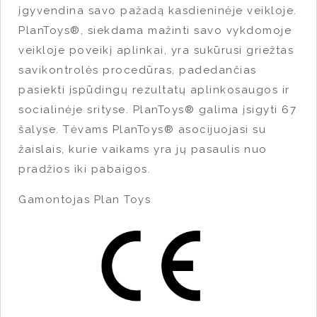
įgyvendina savo pažadą kasdieninėje veikloje.
PlanToys®, siekdama mažinti savo vykdomoje
veikloje poveikį aplinkai, yra sukūrusi griežtas
savikontrolės procedūras, padedančias
pasiekti įspūdingų rezultatų aplinkosaugos ir
socialinėje srityse. PlanToys® galima įsigyti 67
šalyse. Tėvams PlanToys® asocijuojasi su
žaislais, kurie vaikams yra jų pasaulis nuo
pradžios iki pabaigos.
Gamontojas Plan Toys