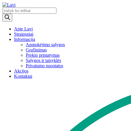
Products
search
Apie Lavi
Straipsniai
Informacija
Apmokėjimo sąlygos
Grąžinimas
Prekių pristatymas
Sąlygos ir taisyklės
Privatumo nuostatos
Akcijos
Kontaktai