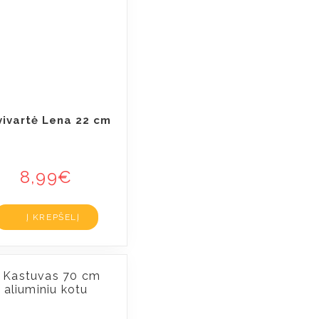
vivartė Lena 22 cm
8,99
€
Į KREPŠELĮ