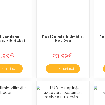
I vandens
Paplūdimio kilimėlis,
Pa
s, kibiriukai
Hot Dog
8,99
€
23,99
€
Į KREPŠELĮ
Į KREPŠELĮ