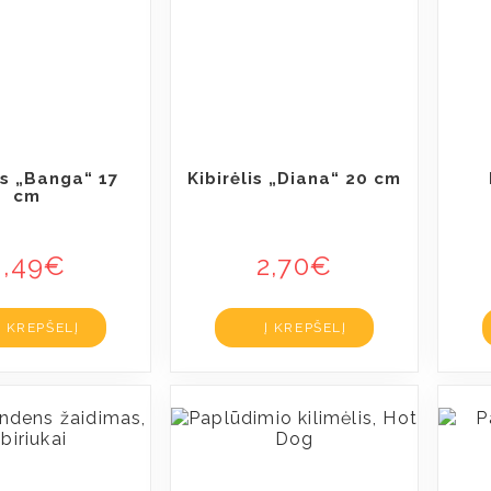
is „Banga“ 17
Kibirėlis „Diana“ 20 cm
cm
3,49
€
2,70
€
Į KREPŠELĮ
Į KREPŠELĮ