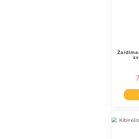
Žaidima
sv