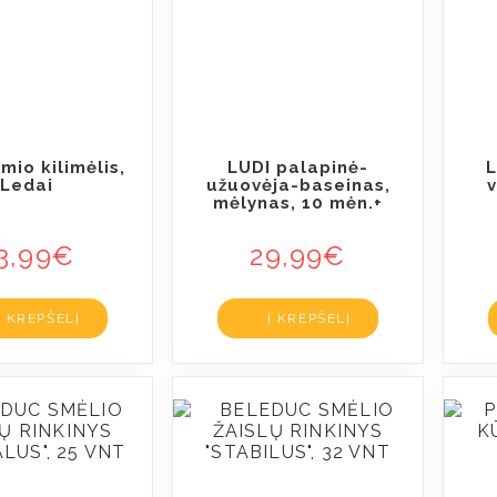
mio kilimėlis,
LUDI palapinė-
L
Ledai
užuovėja-baseinas,
v
mėlynas, 10 mėn.+
3,99
€
29,99
€
Į KREPŠELĮ
Į KREPŠELĮ