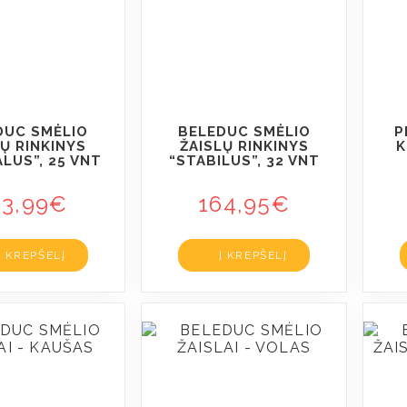
DUC SMĖLIO
BELEDUC SMĖLIO
P
LŲ RINKINYS
ŽAISLŲ RINKINYS
K
ALUS”, 25 VNT
“STABILUS”, 32 VNT
83,99
€
164,95
€
Į KREPŠELĮ
Į KREPŠELĮ