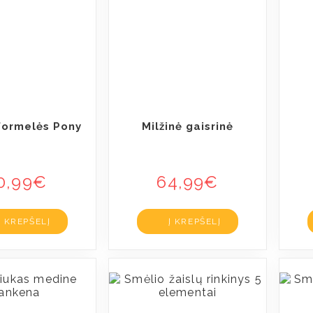
formelės Pony
Milžinė gaisrinė
0,99
€
64,99
€
Į KREPŠELĮ
Į KREPŠELĮ