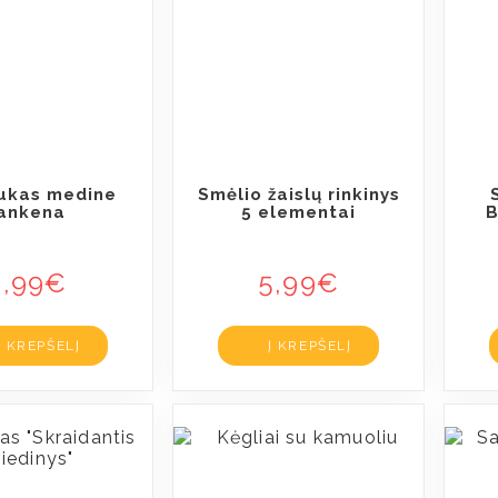
iukas medine
Smėlio žaislų rinkinys
ankena
5 elementai
B
3,99
€
5,99
€
Į KREPŠELĮ
Į KREPŠELĮ