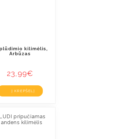
plūdimio kilimėlis,
Arbūzas
23,99
€
Į KREPŠELĮ