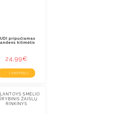
UDI pripučiamas
andens kilimėlis
24,99
€
Į KREPŠELĮ