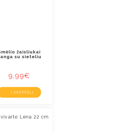
Smėlio žaisliukai
anga su sieteliu
9,99
€
Į KREPŠELĮ