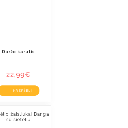
Daržo karutis
22,99
€
Į KREPŠELĮ