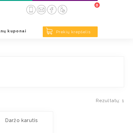
0
< Atgal
nų kuponai
Prekių krepšelis
Rezultatų: 1