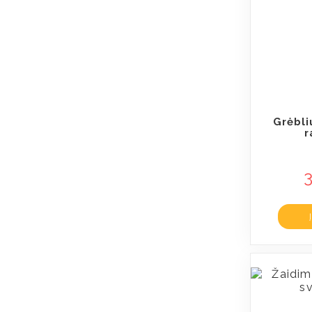
Grėbl
r