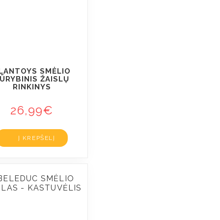
LANTOYS SMĖLIO
ŪRYBINIS ŽAISLŲ
RINKINYS
26,99
€
Į KREPŠELĮ