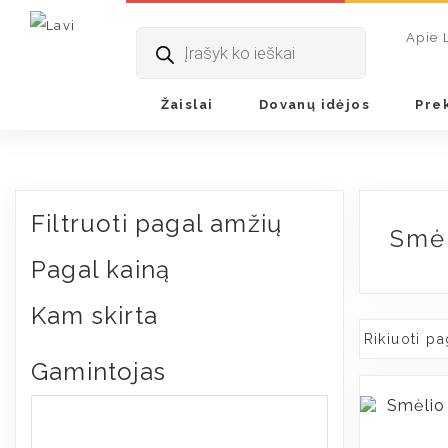
Pradžia
/
Dovanų idėjos
/
Žaidimai lauke ir vandeny
Products
Apie 
search
Žaislai
Dovanų idėjos
Pre
Filtruoti pagal amžių
Smėl
Pagal kainą
Kam skirta
Gamintojas