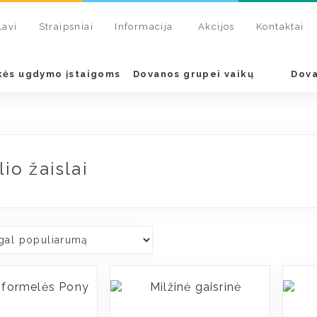
je
/ Smėlio žaislai
Lavi
Straipsniai
Informacija
Akcijos
Kontaktai
kės ugdymo įstaigoms
Dovanos grupei vaikų
Dova
io žaislai