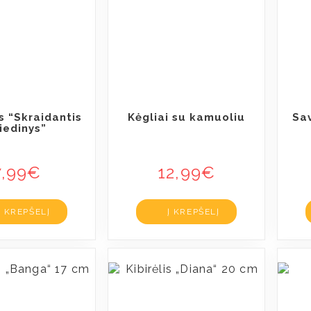
s “Skraidantis
Kėgliai su kamuoliu
Sa
iedinys”
7,99
€
12,99
€
Į KREPŠELĮ
Į KREPŠELĮ