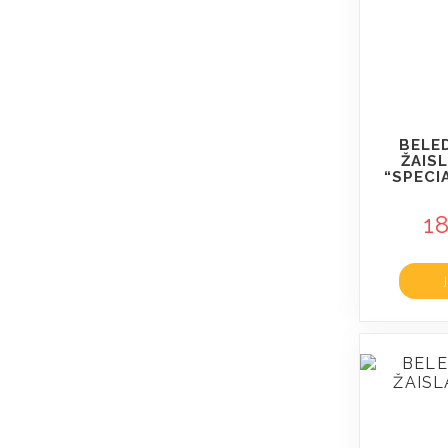
BELE
ŽAIS
“SPECI
1