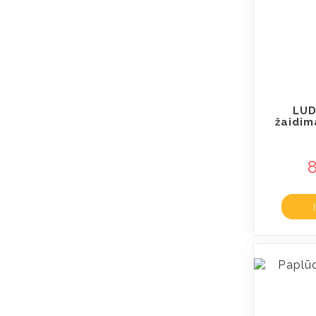
LUD
žaidima