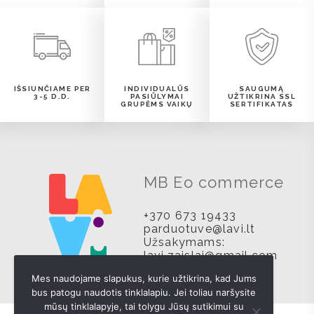
IŠSIUNČIAME PER
INDIVIDUALŪS
SAUGUMĄ
3-5 D.D.
PASIŪLYMAI
UŽTIKRINA SSL
GRUPĖMS VAIKŲ
SERTIFIKATAS
MB Eo commerce
+370 673 19433
parduotuve@lavi.lt
Užsakymams:
lavi.zaislai@gmail.com
Mes naudojame slapukus, kurie užtikrina, kad Jums
bus patogu naudotis tinklalapiu. Jei toliau naršysite
mūsų tinklalapyje, tai tolygu Jūsų sutikimui su