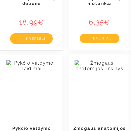
dėlionė
motorikai
18,99
€
6,35
€
DAUGIAU
Į KREPŠELĮ
Pykčio valdymo
Žmogaus anatomijos