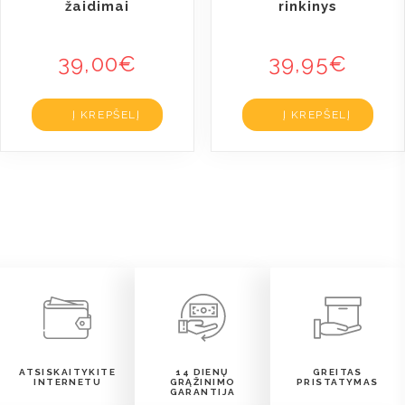
žaidimai
rinkinys
39,00
€
39,95
€
Į KREPŠELĮ
Į KREPŠELĮ
ATSISKAITYKITE
14 DIENŲ
GREITAS
INTERNETU
GRĄŽINIMO
PRISTATYMAS
GARANTIJA