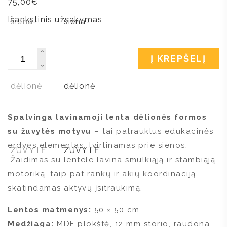
75,00
€
Išankstinis užsakymas
Kiekis
Į KREPŠELĮ
Spalvinga lavinamoji lenta dėlionės formos
su žuvytės motyvu
– tai patrauklus edukacinės
erdvės elementas, tvirtinamas prie sienos.
Žaidimas su lentele lavina smulkiąją ir stambiąją
motoriką, taip pat rankų ir akių koordinaciją,
skatindamas aktyvų įsitraukimą.
Lentos matmenys:
50 × 50 cm
Medžiaga:
MDF plokštė, 12 mm storio, raudona