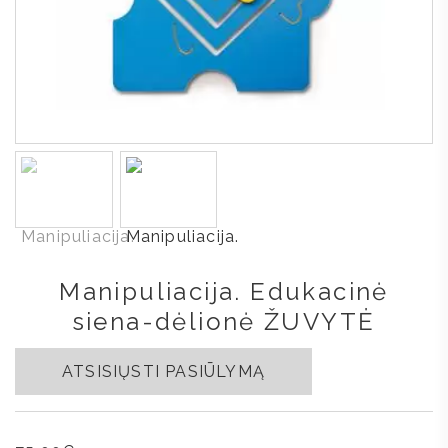
Manipuliacija. Edukacinė
siena-dėlionė ŽUVYTĖ
ATSISIŲSTI PASIŪLYMĄ