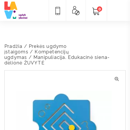
0
Pradžia
/
Prekės ugdymo
įstaigoms
/
Kompetencijų
ugdymas
/ Manipuliacija. Edukacinė siena-
dėlionė ŽUVYTĖ
🔍