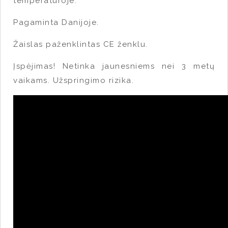
temperatūroje.
Pagaminta Danijoje.
Žaislas paženklintas CE ženklu.
Įspėjimas! Netinka jaunesniems nei 3 metų
vaikams. Užspringimo rizika.