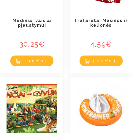
Mediniai vaisiai
Trafaretai Mašinos ir
pjaustymui
kelionės
30,25
€
4,59
€
Į KREPŠELĮ
Į KREPŠELĮ