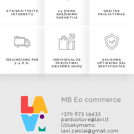
ATSISKAITYKITE
14 DIENŲ
GREITAS
INTERNETU
GRĄŽINIMO
PRISTATYMAS
GARANTIJA
IŠSIUNČIAME PER
INDIVIDUALŪS
SAUGUMĄ
3-5 D.D.
PASIŪLYMAI
UŽTIKRINA SSL
GRUPĖMS VAIKŲ
SERTIFIKATAS
MB Eo commerce
+370 673 19433
parduotuve@lavi.lt
Užsakymams:
lavi.zaislai@gmail.com