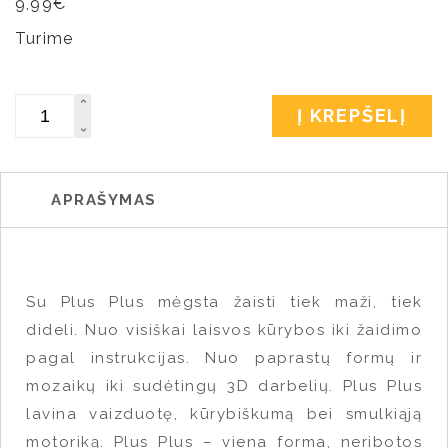
9,99
€
Turime
Kiekis
Į KREPŠELĮ
APRAŠYMAS
Su Plus Plus mėgsta žaisti tiek maži, tiek
dideli. Nuo visiškai laisvos kūrybos iki žaidimo
pagal instrukcijas. Nuo paprastų formų ir
mozaikų iki sudėtingų 3D darbelių. Plus Plus
lavina vaizduotę, kūrybiškumą bei smulkiąją
motoriką. Plus Plus – viena forma, neribotos