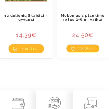
12 dėlionių Skaičiai –
Mokomasis plaukimo
gyvūnai
ratas 2-6 m. vaikui
14,39
€
24,50
€
DAUGIAU
Į KREPŠELĮ