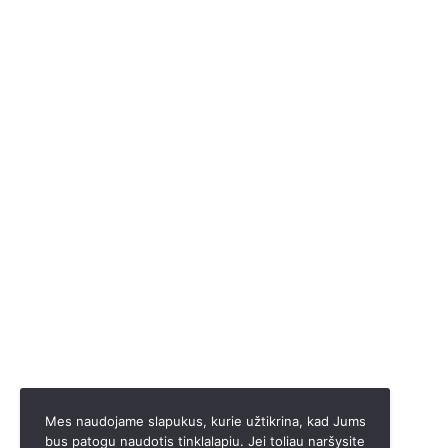
Mes naudojame slapukus, kurie užtikrina, kad Jums
bus patogu naudotis tinklalapiu. Jei toliau naršysite