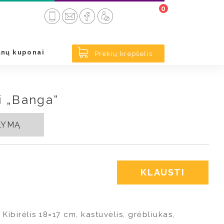
0
nų kuponai
Prekių krepšelis
i „Banga“
ŪLYMĄ
KLAUSTI
 Kibirėlis 18×17 cm, kastuvėlis, grėbliukas,