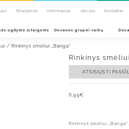
Lavi
Straipsniai
Informacija
Akcijos
Kontaktai
kės ugdymo įstaigoms
Dovanos grupei vaikų
Dova
kui
/ Rinkinys smėliui „Banga“
Rinkinys smėliu
ATSISIŲSTI PASI
6,99
€
Rinkinys smėliui „Banga“.