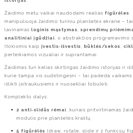
istorijas
.
Žaidimo metu vaikai naudodami realias
figūrėles
manipuliuoja žaidimo turiniu planšetės ekrane – ta
lavinamas
loginis mąstymas
,
sprendimų priėmim
analitiniai įgūdžiai
, o abstrakčios programavimo 
(tokiomis kaip
įvestis‑išvestis
,
būklės/sekos
,
cik
perteikiamos vizualiai ir suprantamai.
Žaidimas turi kelias skirtingas žaidimo istorijas ir iš
kurie tampa vis sudėtingesni – tai padeda vaikams 
išlikti įsitraukusiems ir nuosekliai tobulėti.
Komplekto dalys:
2 anti‑slidūs rėmai
, kuriais pritvirtinamas žai
modulis prie planšetės kraštų
5 figūrėlės
(draw, rotate, slide ir 2 funkcijų fi