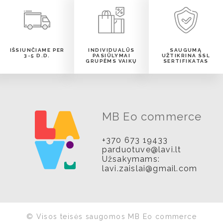
IŠSIUNČIAME PER
INDIVIDUALŪS
SAUGUMĄ
3-5 D.D.
PASIŪLYMAI
UŽTIKRINA SSL
GRUPĖMS VAIKŲ
SERTIFIKATAS
MB Eo commerce
+370 673 19433
parduotuve@lavi.lt
Užsakymams:
lavi.zaislai@gmail.com
© Visos teisės saugomos MB Eo commerce