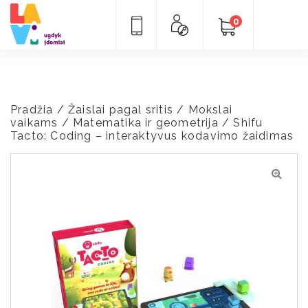
0
Pradžia
/
Žaislai pagal sritis
/
Mokslai
vaikams
/
Matematika ir geometrija
/ Shifu
Tacto: Coding – interaktyvus kodavimo žaidimas
🔍