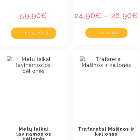
59,90
€
24,90
€
–
26,90
€
DAUGIAU
Į KREPŠELĮ
Metų laikai
Trafaretai Mašinos ir
lavinamosios
kelionės
dėlionės