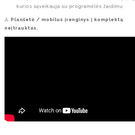
kurios sąveikauja su programėlės žaidimu
⚠️
Planšetė / mobilus įrenginys į komplektą
neįtrauktas.