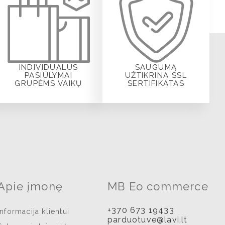
INDIVIDUALŪS
SAUGUMĄ
PASIŪLYMAI
UŽTIKRINA SSL
GRUPĖMS VAIKŲ
SERTIFIKATAS
Apie įmonę
MB Eo commerce
+370 673 19433
Informacija klientui
parduotuve@lavi.lt