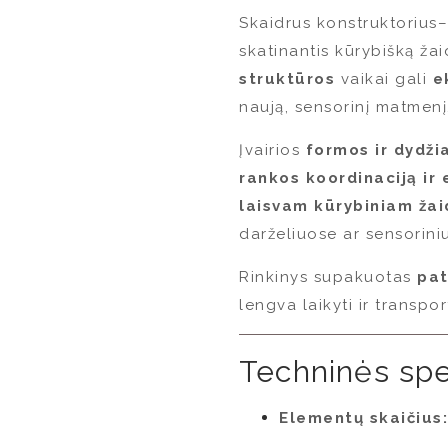
Skaidrus konstruktorius–
skatinantis kūrybišką žai
struktūros
vaikai gali
e
naują, sensorinį matmenį
Įvairios
formos ir dydži
rankos koordinaciją ir
laisvam kūrybiniam žai
darželiuose ar sensorin
Rinkinys supakuotas
pat
lengva laikyti ir transpor
Techninės spe
Elementų skaičius: