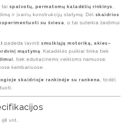
 tai
spalvotų, permatomų kaladėlių rinkinys
,
dimą ir įvairių konstrukcijų statymą. Dėl
skaidrios
ksperimentuoti su šviesa
, o tai suteikia žaidimui
.
ai
padeda lavinti
smulkiąją motoriką, akies–
 erdvinį mąstymą
. Kaladėlės puikiai tinka tiek
dimui
, tiek edukacinėms veikloms namuose,
iuose kambariuose.
ogioje skaidrioje rankinėje su rankena
, todėl
tuoti.
cifikacijos
58 vnt.