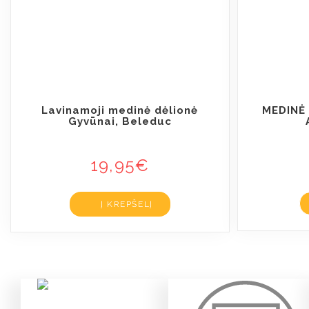
Lavinamoji medinė dėlionė
MEDINĖ
Gyvūnai, Beleduc
19,95
€
Į KREPŠELĮ