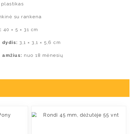
 plastikas
nkinė su rankena
:
40 × 5 × 31 cm
 dydis:
3,1 × 3,1 × 5,6 cm
 amžius:
nuo 18 mėnesių