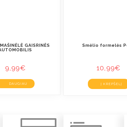
 MAŠINĖLĖ GAISRINĖS
Smėlio formelės P
AUTOMOBILIS
9,99
€
10,99
€
DAUGIAU
Į KREPŠELĮ