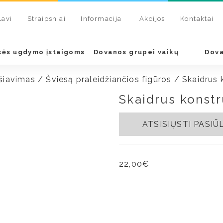
Lavi
Straipsniai
Informacija
Akcijos
Kontaktai
kės ugdymo įstaigoms
Dovanos grupei vaikų
Dova
šiavimas
/
Šviesą praleidžiančios figūros
/ Skaidrus k
Skaidrus konstr
ATSISIŲSTI PASI
22,00
€