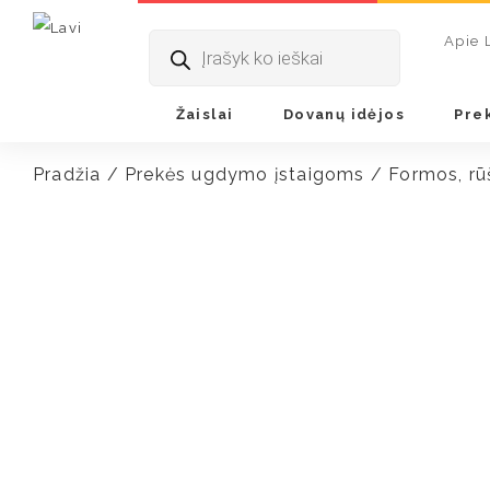
Products
Apie 
search
Žaislai
Dovanų idėjos
Pre
Pradžia
/
Prekės ugdymo įstaigoms
/
Formos, rū