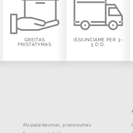
GREITAS
IŠSIUNČIAME PER 3-
PRISTATYMAS
5 D.D.
Atsipalaidavimas, prieraišumas