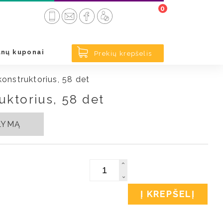
0
nų kuponai
Prekių krepšelis
onstruktorius, 58 det
uktorius, 58 det
ŪLYMĄ
Kiekis
Į KREPŠELĮ