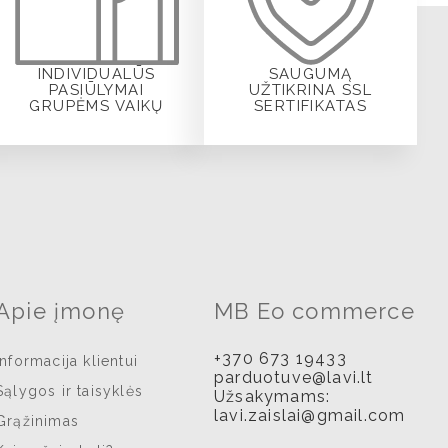
INDIVIDUALŪS
SAUGUMĄ
PASIŪLYMAI
UŽTIKRINA SSL
GRUPĖMS VAIKŲ
SERTIFIKATAS
Apie įmonę
MB Eo commerce
+370 673 19433
Informacija klientui
parduotuve@lavi.lt
Sąlygos ir taisyklės
Užsakymams:
lavi.zaislai@gmail.com
Grąžinimas