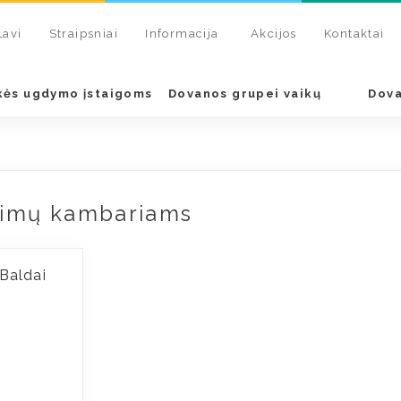
Lavi
Straipsniai
Informacija
Akcijos
Kontaktai
kės ugdymo įstaigoms
Dovanos grupei vaikų
Dova
dimų kambariams