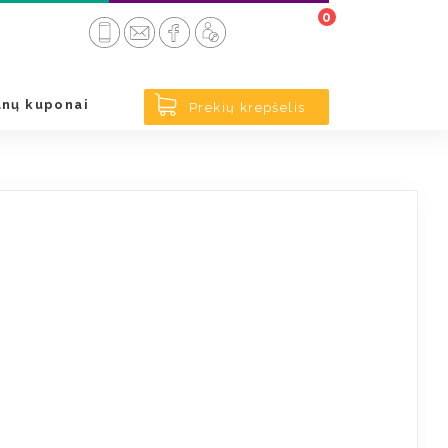
0
< Atgal
nų kuponai
Prekių krepšelis