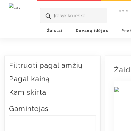
Pradžia
/ Žaidimų kambariams
Products
Apie 
search
Žaislai
Dovanų idėjos
Pre
Filtruoti pagal amžių
Žai
Pagal kainą
Kam skirta
Gamintojas