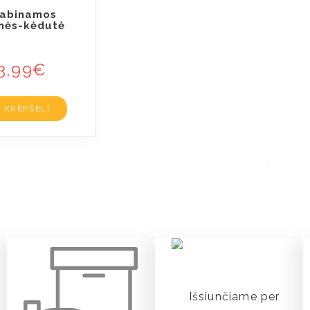
abinamos
nės-kėdutė
3,99
€
Į KREPŠELĮ