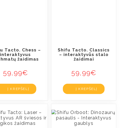
fu Tacto. Chess –
Shifu Tacto. Classics
interaktyvus
– interaktyvūs stalo
chmatų žaidimas
žaidimai
59,99
€
59,99
€
Į KREPŠELĮ
Į KREPŠELĮ