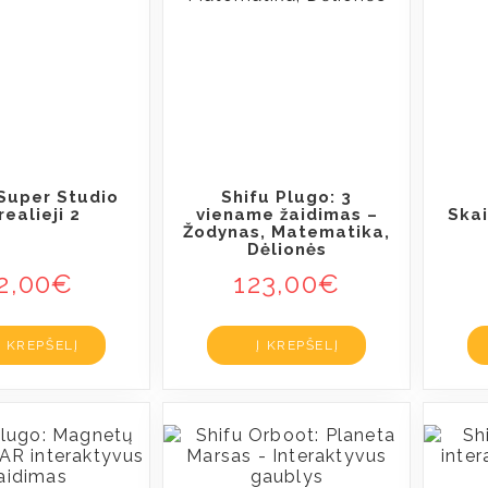
uper Studio
Shifu Plugo: 3
ealieji 2
viename žaidimas –
Skai
Žodynas, Matematika,
Dėlionės
2,00
€
123,00
€
Į KREPŠELĮ
Į KREPŠELĮ