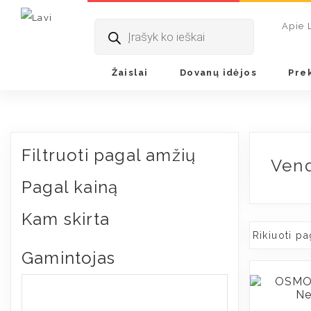
Pradžia
/ Produkto Tiekėjas / Vendora
Products
Apie 
search
Žaislai
Dovanų idėjos
Pre
Filtruoti pagal amžių
Ven
Pagal kainą
Kam skirta
Gamintojas