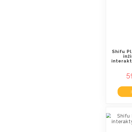
Shifu P
inž
interak
5