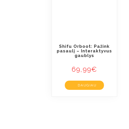
Shifu Orboot: Pažink
pasaulį – Interaktyvus
gaublys
69,99
€
DAUGIAU