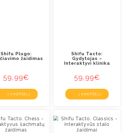
Shifu Plugo:
Shifu Tacto:
čiavimo žaidimas
Gydytojas –
Interaktyvi klinika
59,99
€
59,99
€
Į KREPŠELĮ
Į KREPŠELĮ