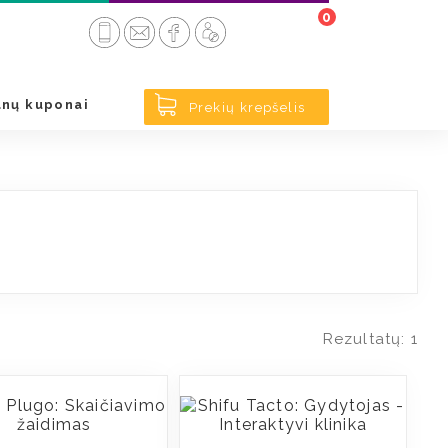
0
< Atgal
nų kuponai
Prekių krepšelis
Rezultatų: 1