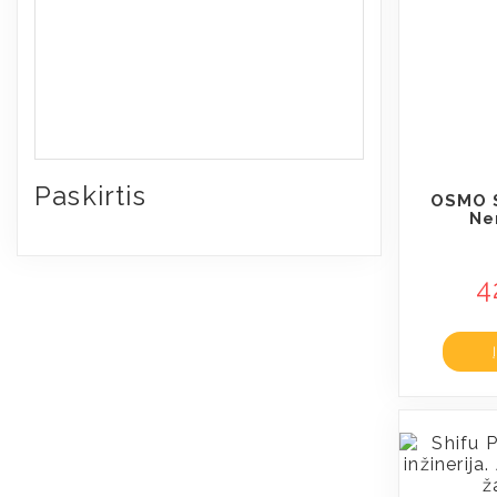
Paskirtis
OSMO S
Ner
4