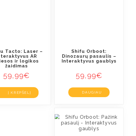
fu Tacto: Laser –
Shifu Orboot:
nteraktyvus AR
Dinozaurų pasaulis –
iesos ir logikos
Interaktyvus gaublys
žaidimas
59,99
€
59,99
€
DAUGIAU
Į KREPŠELĮ