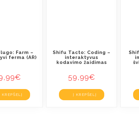
Plugo: Farm –
Shifu Tacto: Coding –
Shi
yvi ferma (AR)
interaktyvus
i
kodavimo žaidimas
šv
9,99
€
59,99
€
Į KREPŠELĮ
Į KREPŠELĮ