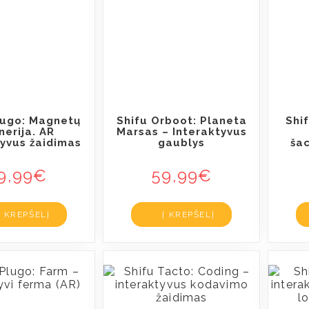
lugo: Magnetų
Shifu Orboot: Planeta
Shi
inerija. AR
Marsas – Interaktyvus
tyvus žaidimas
gaublys
ša
9,99
€
59,99
€
Į KREPŠELĮ
Į KREPŠELĮ